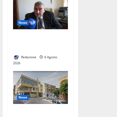
News
L’ASL CASERTA PORTA
L’EMODIALISI A CASA. IN
ITALIA SOLO 60 PAZIENTI
Redazione
6 Agosto
2026
News
San Nicola la Strada,