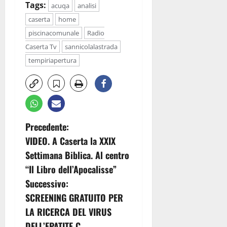
Tags:
acuqa
analisi
caserta
home
piscinacomunale
Radio
Caserta Tv
sannicolalastrada
tempiriapertura
N
Precedente:
VIDEO. A Caserta la XXIX
a
Settimana Biblica. Al centro
v
“Il Libro dell’Apocalisse”
Successivo:
i
SCREENING GRATUITO PER
g
LA RICERCA DEL VIRUS
DELL’EPATITE C