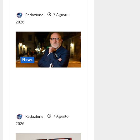
DELL’OSPITALITÀ CAMPANA
Redazione
7 Agosto
2026
News
GUERRIERO LANCIA IL
PROGRAMMA “ANTI-FUFFA”:
“NON VI RACCONTO QUELLO
CHE NON POSSO FARE. VI
DICO COSA FARÒ DAVVERO”
Redazione
7 Agosto
2026