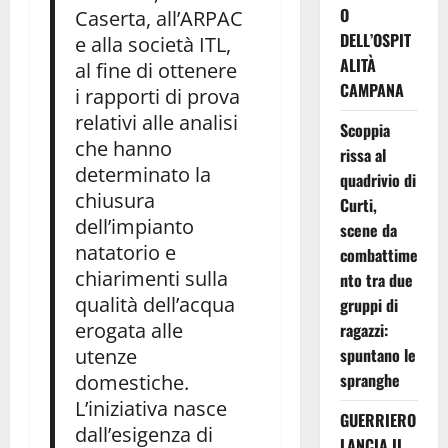
O
Caserta, all’ARPAC
DELL’OSPIT
e alla società ITL,
ALITÀ
al fine di ottenere
CAMPANA
i rapporti di prova
relativi alle analisi
Scoppia
che hanno
rissa al
determinato la
quadrivio di
chiusura
Curti,
dell’impianto
scene da
natatorio e
combattime
chiarimenti sulla
nto tra due
qualità dell’acqua
gruppi di
erogata alle
ragazzi:
utenze
spuntano le
spranghe
domestiche.
L’iniziativa nasce
GUERRIERO
dall’esigenza di
LANCIA IL