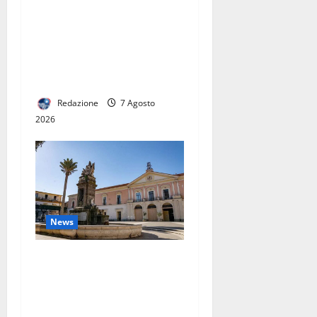
MENO SPEREQUATI PER IL
CALCOLO DELLA
TARIFFA. PREVISTE
RIDUZIONI PER GRAN PARTE
DELLE FAMIGLIE
Redazione
7 Agosto
2026
News
CONTERRANEO HOTEL A
MARCIANISE: NASCE UN
NUOVO PUNTO DI
RIFERIMENTO