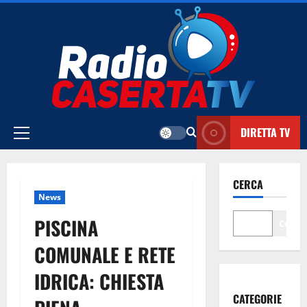
Vai
al
contenuto
DIRETTA TV
Menu
principale
CERCA
News
PISCINA
Cerca
COMUNALE E RETE
IDRICA: CHIESTA
CATEGORIE