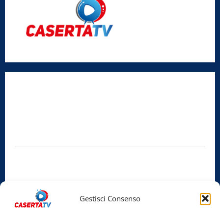
Radio Caserta TV
Editore:
SABATO NON SOLO SPORTIVO S.R.L.
Sede legale:
Via Cairoli, 19 – 81020 San Nicola la Strada (CE)
P.IVA / C.F.:
03728230610
Iscrizione al ROC:
Aut. n. 794 del 14/02/2012
Privacy Policy
Cookie Policy
Gestisci Consenso
Facebook