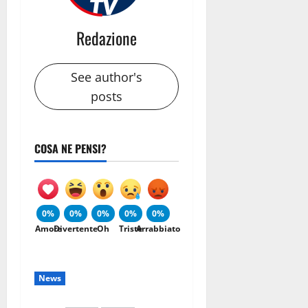
Redazione
See author's
posts
COSA NE PENSI?
0%
0%
0%
0%
0%
Amore
Divertente
Oh
Triste
Arrabbiato
News