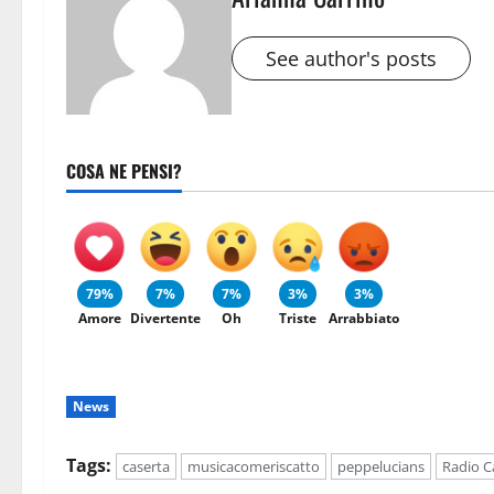
See author's posts
COSA NE PENSI?
79%
7%
7%
3%
3%
Amore
Divertente
Oh
Triste
Arrabbiato
News
Tags:
caserta
musicacomeriscatto
peppelucians
Radio C