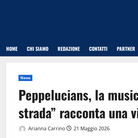
Vai
al
contenuto
HOME
CHI SIAMO
REDAZIONE
CONTATTI
PARTNER
News
Peppelucians, la music
strada” racconta una vi
Arianna Carrino
21 Maggio 2026