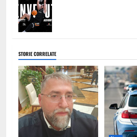
n
Da miglior centro in Finlandia alla
e
Serie A2: Caserta si affida a Jalen
Henry
a
r
t
STORIE CORRELATE
i
c
o
l
o