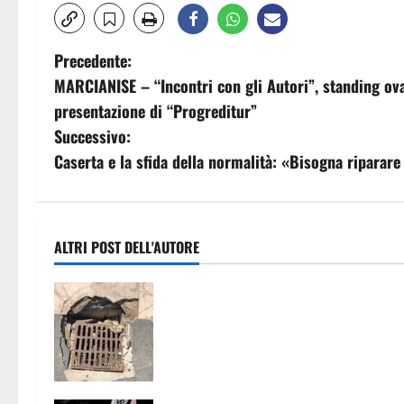
N
Precedente:
MARCIANISE – “Incontri con gli Autori”, standing ova
a
presentazione di “Progreditur”
v
Successivo:
Caserta e la sfida della normalità: «Bisogna riparare i 
i
g
a
ALTRI POST DELL'AUTORE
z
Tombino pericoloso sul lungomare 
Mondragone: «Da tre giorni
i
chiediamo un intervento, nessuno f
o
nulla»