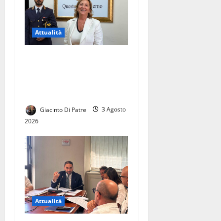
lavoro, sul
territorio e
sulla
Attualità
militanza
SI E’ INSEDIATA OLIMPIA
ABBATE, PRIMA DONNA
ALLA GUIDA DELLA
QUESTURA DI SALERNO
Giacinto Di Patre
3 Agosto
2026
Attualità