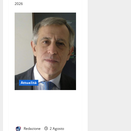
2026
Attualità
Sanità ed Eccellenza nel
Casertano: il Percorso del
Dottor Eduardo Giordano
alla Guida del Distretto 23
Redazione
2 Agosto