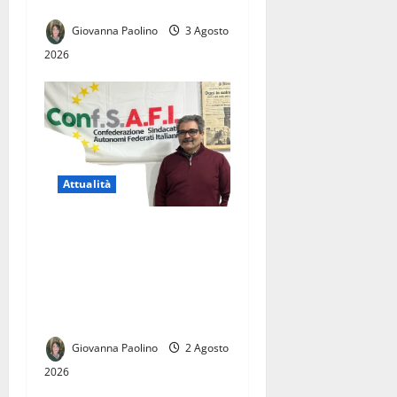
Napoli
Giovanna Paolino
3 Agosto
2026
Attualità
Licenziamento illegittimo, il
Tribunale dà ragione a
Giuseppe Corbo.
Conf.S.A.F.I.: «Una vittoria
per tutti i lavoratori»
Giovanna Paolino
2 Agosto
2026