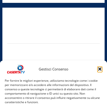
Radio Caserta TV
Editore:
SABATO NON SOLO SPORTIVO S.R.L.
Sede legale:
Via Cairoli, 19 – 81020 San Nicola la Strada (CE)
P.IVA / C.F.:
03728230610
Iscrizione al ROC:
Aut. n. 794 del 14/02/2012
Privacy Policy
Cookie Policy
Gestisci Consenso
Facebook
Per fornire le migliori esperienze, utilizziamo tecnologie come i cookie
per memorizzare e/o accedere alle informazioni del dispositivo. Il
Instagram
consenso a queste tecnologie ci permetterà di elaborare dati come il
comportamento di navigazione o ID unici su questo sito. Non
YouTube
acconsentire o ritirare il consenso può influire negativamente su alcune
caratteristiche e funzioni.