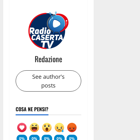
Redazione
See author's
posts
COSA NE PENSI?
0%
0%
0%
0%
0%