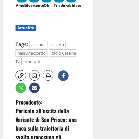
Amore
Divertente
Oh
Triste
Arrabbiato
Attualità
Tags:
azienda
caserta
nessunaccordo
Radio Caserta
Tv
sindacati
N
Precedente:
Pericolo all’uscita della
a
Variante di San Prisco: una
v
buca sulla traiettoria di
svolta preoccupa gli