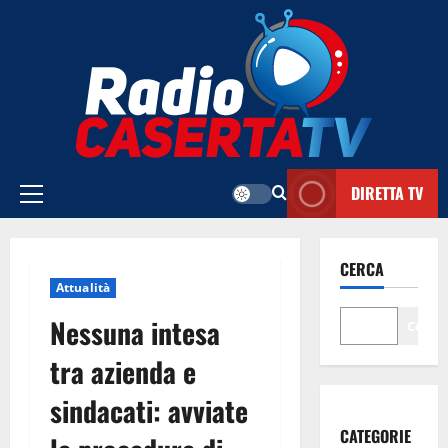
Vai
al
contenuto
DIRETTA TV
Menu
principale
CERCA
Attualità
Nessuna intesa
Cerca
tra azienda e
sindacati: avviate
CATEGORIE