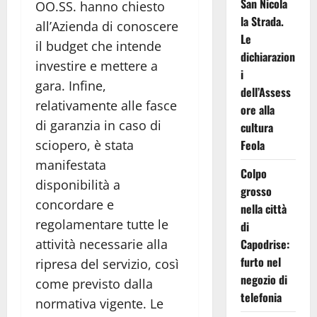
San Nicola
OO.SS. hanno chiesto
la Strada.
all’Azienda di conoscere
Le
il budget che intende
dichiarazion
investire e mettere a
i
gara. Infine,
dell’Assess
relativamente alle fasce
ore alla
di garanzia in caso di
cultura
sciopero, è stata
Feola
manifestata
Colpo
disponibilità a
grosso
concordare e
nella città
regolamentare tutte le
di
attività necessarie alla
Capodrise:
furto nel
ripresa del servizio, così
negozio di
come previsto dalla
telefonia
normativa vigente. Le