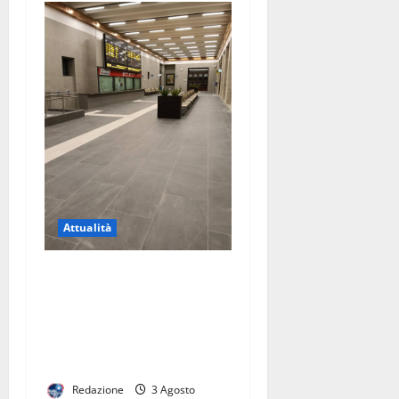
Attualità
Riapertura della stazione di
Caserta, una buona notizia
per la città. Ora serve un
vero hub del trasporto
pubblico
Redazione
3 Agosto