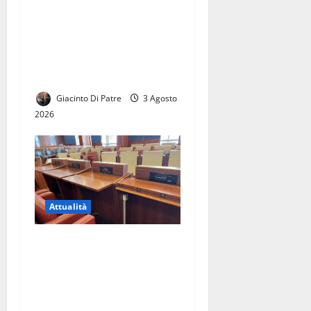
La città di Casal di Principe
avrà finalmente la sua
Biblioteca. Le parole di
Raffaele Aveta consigliere
regionale
Giacinto Di Patre
3 Agosto
2026
Attualità
Elezioni comunali di Caserta
2027: civismo, Campo Largo
e centrodestra, la sfida delle
candidature tra Roma e