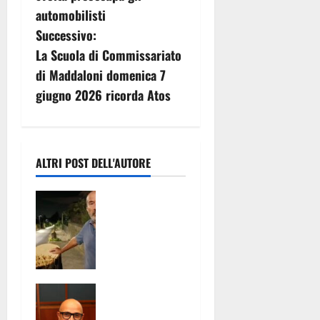
i
automobilisti
g
Successivo:
La Scuola di Commissariato
a
di Maddaloni domenica 7
z
giugno 2026 ricorda Atos
i
o
ALTRI POST DELL'AUTORE
n
VIDEO.
e
Teano,
abbattuti 11
a
tigli lungo
viale dei
r
Platani. La
SICUREZZA E
LIPU chiede
t
CONTRATTI
verifiche: