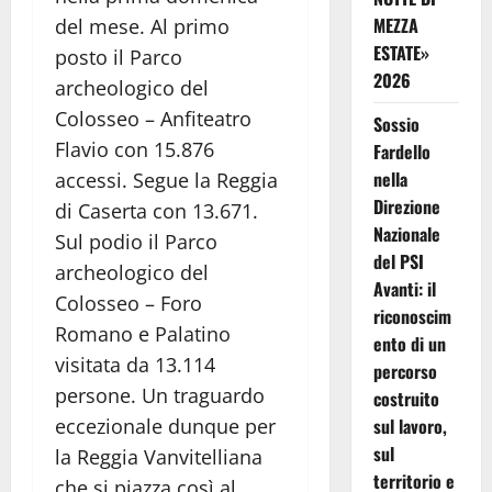
MEZZA
del mese. Al primo
ESTATE»
posto il Parco
2026
archeologico del
Colosseo – Anfiteatro
Sossio
Flavio con 15.876
Fardello
nella
accessi. Segue la Reggia
Direzione
di Caserta con 13.671.
Nazionale
Sul podio il Parco
del PSI
archeologico del
Avanti: il
Colosseo – Foro
riconoscim
Romano e Palatino
ento di un
visitata da 13.114
percorso
persone. Un traguardo
costruito
eccezionale dunque per
sul lavoro,
sul
la Reggia Vanvitelliana
territorio e
che si piazza così al