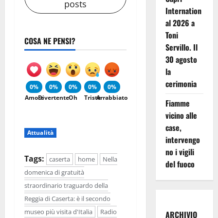
posts
Internation
al 2026 a
Toni
COSA NE PENSI?
Servillo. Il
30 agosto
la
cerimonia
0%
0%
0%
0%
0%
Amore
Divertente
Oh
Triste
Arrabbiato
Fiamme
vicino alle
case,
Attualità
intervengo
no i vigili
Tags:
caserta
home
Nella
del fuoco
domenica di gratuità
straordinario traguardo della
Reggia di Caserta: è il secondo
museo più visita d'Italia
Radio
ARCHIVIO