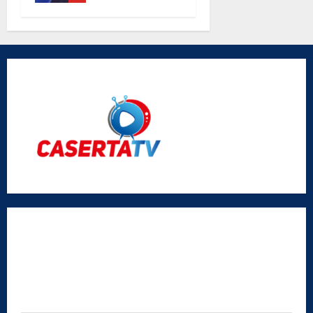
parole di
don Antimo
Vigliotta
Radio Caserta TV
Editore:
SABATO NON SOLO SPORTIVO S.R.L.
Sede legale:
Via Cairoli, 19 – 81020 San Nicola la Strada (CE)
P.IVA / C.F.:
03728230610
Iscrizione al ROC:
Aut. n. 794 del 14/02/2012