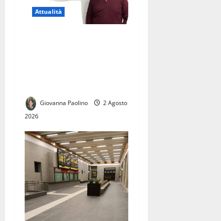
Attualità
Licenziamento illegittimo, il
Tribunale dà ragione a
Giuseppe Corbo.
Conf.S.A.F.I.: «Una vittoria
per tutti i lavoratori»
Giovanna Paolino
2 Agosto
2026