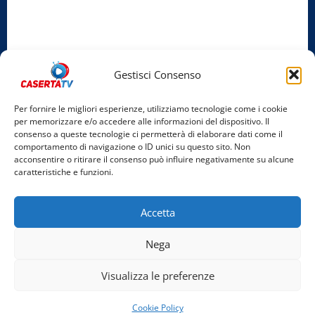
Privacy Policy
Cookie Policy
Gestisci Consenso
Facebook
Per fornire le migliori esperienze, utilizziamo tecnologie come i cookie
per memorizzare e/o accedere alle informazioni del dispositivo. Il
Instagram
consenso a queste tecnologie ci permetterà di elaborare dati come il
comportamento di navigazione o ID unici su questo sito. Non
YouTube
acconsentire o ritirare il consenso può influire negativamente su alcune
caratteristiche e funzioni.
Home
Chi Siamo
Redazione
Contatti
Partner
Accetta
Video
Rubriche
Nega
Facebook
Instagram
YouTube
Visualizza le preferenze
Copyright © 2026 Tutti i diritti riservati. | Realizzato
Cookie Policy
da Costantino Alfonso - Bigant Agency