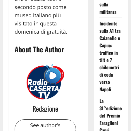
sulla
secondo posto come
militanza
museo italiano più
visitato in questa
Incidente
sulla A1 tra
domenica di gratuità.
Caianello e
Capua:
About The Author
traffico in
tilt e 7
chilometri
di coda
verso
Napoli
La
Redazione
31°edizione
del Premio
Faraglioni
See author's
Capri