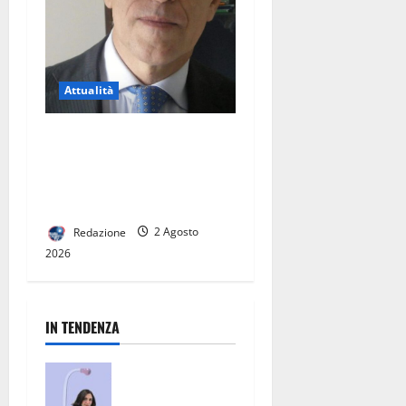
Attualità
Sanità ed Eccellenza nel
Casertano: il Percorso del
Dottor Eduardo Giordano
alla Guida del Distretto 23
Redazione
2 Agosto
2026
IN TENDENZA
San Nicola la
Strada, un