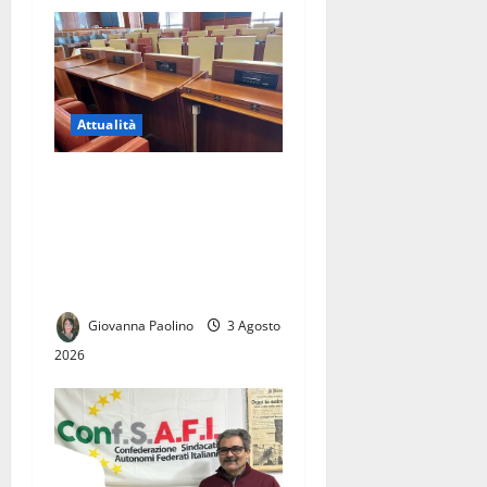
Attualità
Elezioni comunali di Caserta
2027: civismo, Campo Largo
e centrodestra, la sfida delle
candidature tra Roma e
Napoli
Giovanna Paolino
3 Agosto
2026