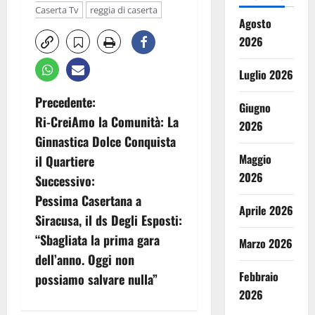
Caserta Tv
reggia di caserta
Agosto
2026
Luglio 2026
N
Precedente:
Giugno
Ri-CreiAmo la Comunità: La
2026
a
Ginnastica Dolce Conquista
v
Maggio
il Quartiere
2026
Successivo:
i
Pessima Casertana a
Aprile 2026
g
Siracusa, il ds Degli Esposti:
“Sbagliata la prima gara
Marzo 2026
a
dell’anno. Oggi non
z
Febbraio
possiamo salvare nulla”
2026
i