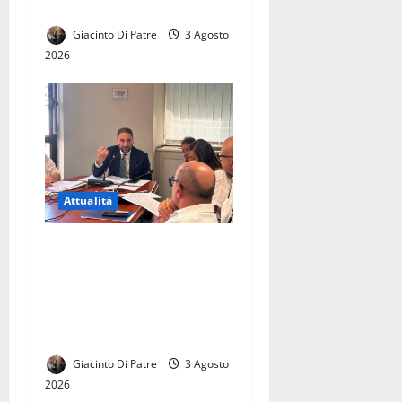
QUESTURA DI SALERNO
Giacinto Di Patre
3 Agosto
2026
Attualità
La città di Casal di Principe
avrà finalmente la sua
Biblioteca. Le parole di
Raffaele Aveta consigliere
regionale
Giacinto Di Patre
3 Agosto
2026