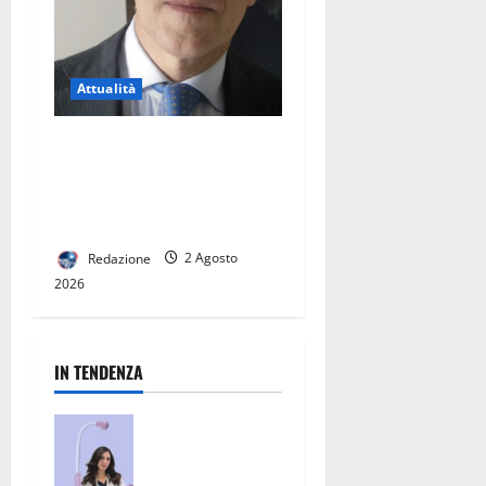
Attualità
Sanità ed Eccellenza nel
Casertano: il Percorso del
Dottor Eduardo Giordano
alla Guida del Distretto 23
Redazione
2 Agosto
2026
IN TENDENZA
San Nicola la
Strada, un
punto di