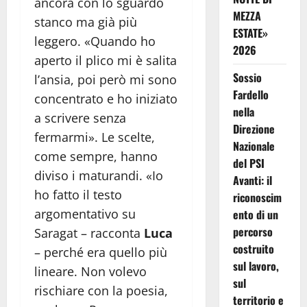
ancora con lo sguardo
MEZZA
stanco ma già più
ESTATE»
leggero. «Quando ho
2026
aperto il plico mi è salita
Sossio
l’ansia, poi però mi sono
Fardello
concentrato e ho iniziato
nella
a scrivere senza
Direzione
fermarmi». Le scelte,
Nazionale
come sempre, hanno
del PSI
diviso i maturandi. «Io
Avanti: il
ho fatto il testo
riconoscim
argomentativo su
ento di un
percorso
Saragat – racconta
Luca
costruito
– perché era quello più
sul lavoro,
lineare. Non volevo
sul
rischiare con la poesia,
territorio e