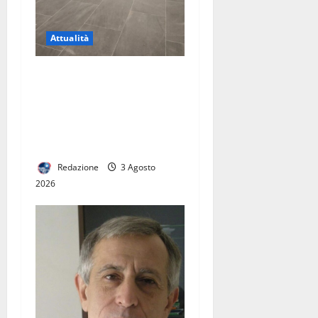
Attualità
Riapertura della stazione di
Caserta, una buona notizia
per la città. Ora serve un
vero hub del trasporto
pubblico
Redazione
3 Agosto
2026