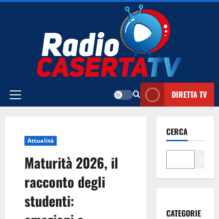
Vai
al
contenuto
DIRETTA TV
Menu
principale
CERCA
Attualità
Maturità 2026, il
Cerca
racconto degli
studenti:
CATEGORIE