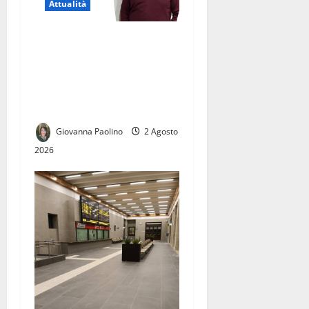
Attualità
Licenziamento illegittimo, il
Tribunale dà ragione a
Giuseppe Corbo.
Conf.S.A.F.I.: «Una vittoria
per tutti i lavoratori»
Giovanna Paolino
2 Agosto
2026