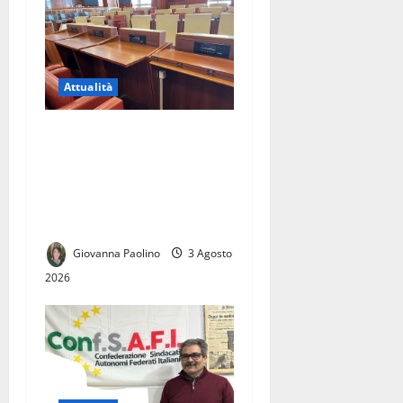
Attualità
Elezioni comunali di Caserta
2027: civismo, Campo Largo
e centrodestra, la sfida delle
candidature tra Roma e
Napoli
Giovanna Paolino
3 Agosto
2026