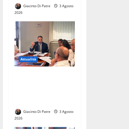
Giacinto Di Patre
3 Agosto
2026
Attualità
La città di Casal di Principe
avrà finalmente la sua
Biblioteca. Le parole di
Raffaele Aveta consigliere
regionale
Giacinto Di Patre
3 Agosto
2026