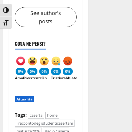
Attiva/disattiva alto contrasto
See author's
posts
Attiva/disattiva dimensione testo
COSA NE PENSI?
0%
0%
0%
0%
0%
Amore
Divertente
Oh
Triste
Arrabbiato
Attualità
Tags:
caserta
home
ilraccontodeglistudenticasertani
maturità2026
Radio Caserta