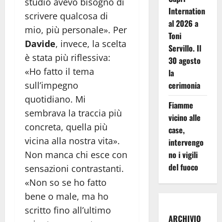
studio avevo bisogno di
Internation
scrivere qualcosa di
al 2026 a
mio, più personale». Per
Toni
Davide
, invece, la scelta
Servillo. Il
è stata più riflessiva:
30 agosto
«Ho fatto il tema
la
sull’impegno
cerimonia
quotidiano. Mi
Fiamme
sembrava la traccia più
vicino alle
concreta, quella più
case,
vicina alla nostra vita».
intervengo
Non manca chi esce con
no i vigili
del fuoco
sensazioni contrastanti.
«Non so se ho fatto
bene o male, ma ho
scritto fino all’ultimo
ARCHIVIO