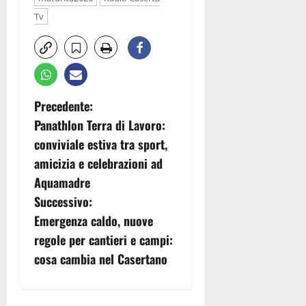
Tv
N
Precedente:
Panathlon Terra di Lavoro:
a
conviviale estiva tra sport,
v
amicizia e celebrazioni ad
Aquamadre
i
Successivo:
g
Emergenza caldo, nuove
regole per cantieri e campi:
a
cosa cambia nel Casertano
z