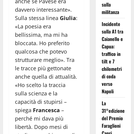
anche se Pavese era
sulla
davvero interessante».
militanza
Sulla stessa linea
Giulia
:
Incidente
«La poesia era
sulla A1 tra
bellissima, ma mi ha
Caianello e
bloccata. Ho preferito
Capua:
qualcosa che potevo
traffico in
strutturare meglio». Tra
tilt e 7
le tracce più gettonate
chilometri
di coda
anche quella di attualità.
verso
«Ho scelto la traccia
Napoli
sulla scienza e la
capacità di stupirsi –
La
spiega
Francesca
–
31°edizione
del Premio
perché mi dava più
Faraglioni
libertà. Dopo mesi di
Capri