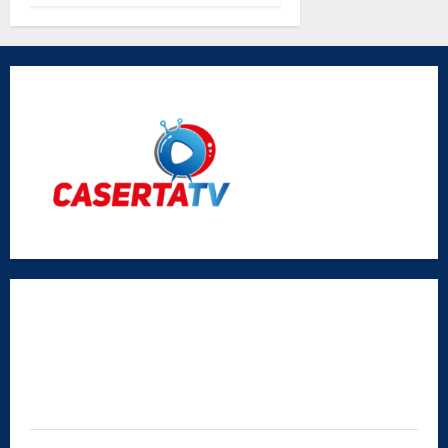
don Antimo
Vigliotta
Radio Caserta TV
Editore:
SABATO NON SOLO SPORTIVO S.R.L.
Sede legale:
Via Cairoli, 19 – 81020 San Nicola la Strada (CE)
P.IVA / C.F.:
03728230610
Iscrizione al ROC:
Aut. n. 794 del 14/02/2012