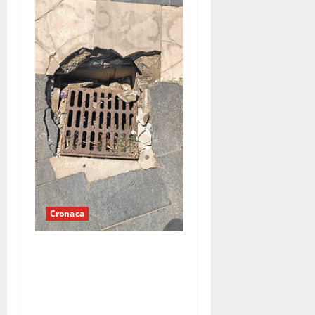
Cronaca
Tombino pericoloso sul
lungomare di Mondragone:
«Da tre giorni chiediamo un
intervento, nessuno fa