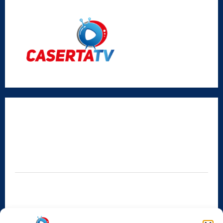
Radio Caserta TV
Editore:
SABATO NON SOLO SPORTIVO S.R.L.
Sede legale:
Via Cairoli, 19 – 81020 San Nicola la Strada (CE)
P.IVA / C.F.:
03728230610
Iscrizione al ROC:
Aut. n. 794 del 14/02/2012
Privacy Policy
Cookie Policy