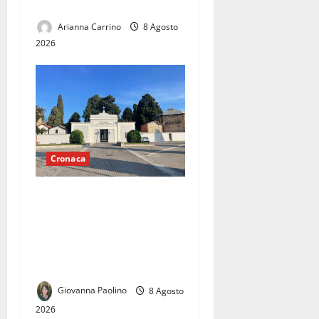
nulla»
Arianna Carrino
8 Agosto
2026
Cronaca
Forno crematorio a
Casapulla, cresce la
protesta: cittadini e
opposizione chiedono
chiarezza sul progetto
Giovanna Paolino
8 Agosto
2026