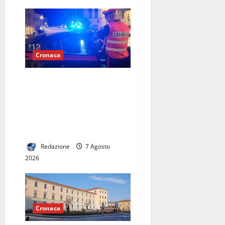
Cronaca
Scoppia rissa al quadrivio di
Curti, scene da
combattimento tra due
gruppi di ragazzi: spuntano
le spranghe
Redazione
7 Agosto
2026
Cronaca