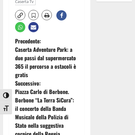
Caserta Tv
N
Precedente:
Caserta Adventure Park: a
a
due passi dal supermercato
v
365 il percorso a ostacoli è
gratis
i
Successivo:
g
Piazza Carlo di Borbone.
Attiva/disattiva alto contrasto
Borbone “La Terra SiCura”:
a
il concerto della Banda
Attiva/disattiva dimensione testo
z
Musicale della Polizia di
Stato nella suggestiva
i
cornice della Reggia