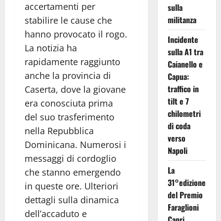
accertamenti per
sulla
militanza
stabilire le cause che
hanno provocato il rogo.
Incidente
La notizia ha
sulla A1 tra
rapidamente raggiunto
Caianello e
anche la provincia di
Capua:
traffico in
Caserta, dove la giovane
tilt e 7
era conosciuta prima
chilometri
del suo trasferimento
di coda
nella Repubblica
verso
Dominicana. Numerosi i
Napoli
messaggi di cordoglio
La
che stanno emergendo
31°edizione
in queste ore. Ulteriori
del Premio
dettagli sulla dinamica
Faraglioni
dell’accaduto e
Capri