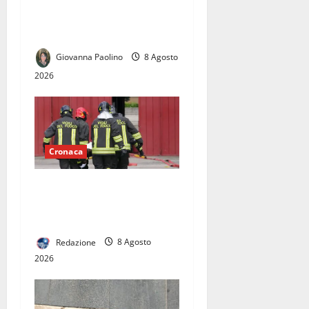
in tilt e 7 chilometri di coda
verso Napoli
Giovanna Paolino
8 Agosto
2026
Cronaca
Fiamme vicino alle case,
intervengono i vigili del
fuoco
Redazione
8 Agosto
2026