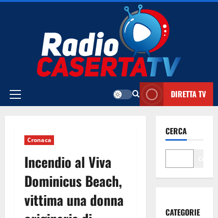
Vai
al
contenuto
DIRETTA TV
Menu
principale
CERCA
Cronaca
Incendio al Viva
Cerca
Dominicus Beach,
vittima una donna
CATEGORIE