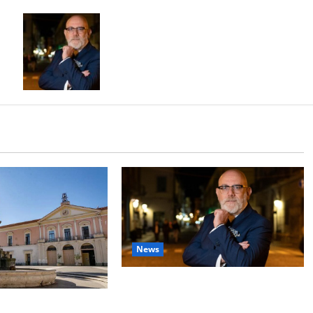
GUERRIERO LANCIA IL PROGRAMMA
“ANTI-FUFFA”: “NON VI RACCONTO
QUELLO CHE NON POSSO FARE. VI
DICO COSA FARÒ DAVVERO”
News
GUERRIERO LANCIA IL
PROGRAMMA “ANTI-FUFFA”: “NON
 HOTEL A