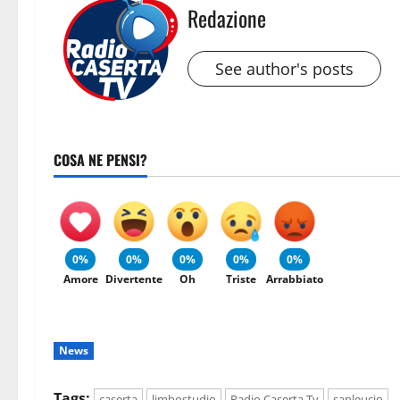
Redazione
See author's posts
COSA NE PENSI?
0%
0%
0%
0%
0%
Amore
Divertente
Oh
Triste
Arrabbiato
News
Tags:
caserta
limbostudio
Radio Caserta Tv
sanleucio