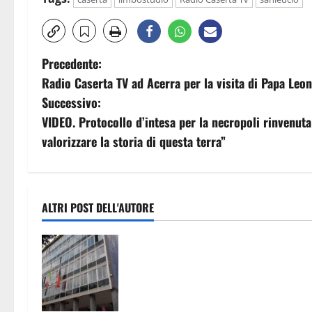
N
Precedente:
Radio Caserta TV ad Acerra per la visita di Papa Leon
a
Successivo:
v
VIDEO. Protocollo d’intesa per la necropoli rinvenuta
valorizzare la storia di questa terra”
i
g
a
ALTRI POST DELL'AUTORE
z
TARI: ADOTTATI CRITERI MENO
SPEREQUATI PER IL CALCOLO DELL
i
TARIFFA. PREVISTE RIDUZIONI PER
o
GRAN PARTE DELLE FAMIGLIE