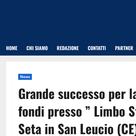
Vai
al
contenuto
HOME
CHI SIAMO
REDAZIONE
CONTATTI
PARTNER
News
Grande successo per la
fondi presso ” Limbo St
Seta in San Leucio (C