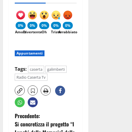
0%
0%
0%
0%
0%
Amore
Divertente
Oh
Triste
Arrabbiato
Appuntamenti
Tags:
caserta
galimberti
Radio Caserta Tv
N
Precedente:
Si concretizza il progetto “I
a