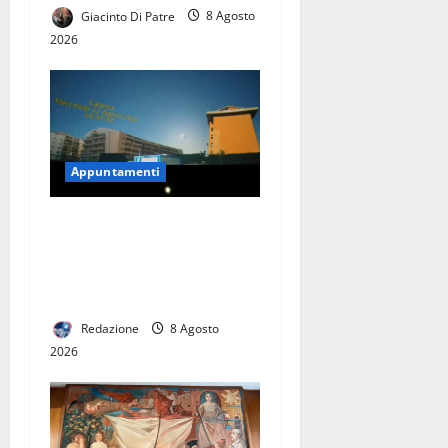
Giacinto Di Patre
8 Agosto
2026
Appuntamenti
Eclissi di Sole, il 12 agosto
il Planetario di Caserta apre
gratuitamente al pubblico:
come partecipare
Redazione
8 Agosto
2026