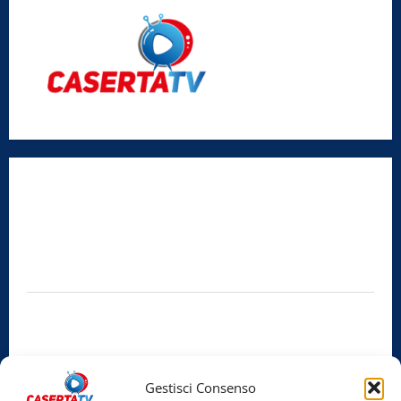
Radio Caserta TV
Editore:
SABATO NON SOLO SPORTIVO S.R.L.
Sede legale:
Via Cairoli, 19 – 81020 San Nicola la Strada (CE)
P.IVA / C.F.:
03728230610
Iscrizione al ROC:
Aut. n. 794 del 14/02/2012
Privacy Policy
Cookie Policy
Gestisci Consenso