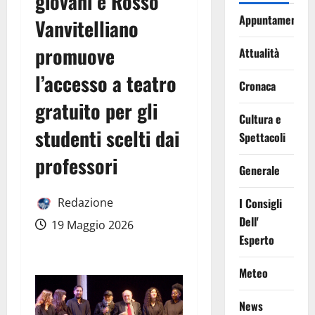
giovani e Rosso
Appuntamenti
Vanvitelliano
promuove
Attualità
l’accesso a teatro
Cronaca
gratuito per gli
Cultura e
studenti scelti dai
Spettacoli
professori
Generale
Redazione
I Consigli
Dell'
19 Maggio 2026
Esperto
Meteo
News