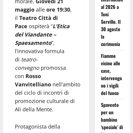
morale.
Giovedì 21
al 2026 a
maggio
alle
ore 19:30
,
Toni
il
Teatro Città di
Servillo. Il
Pace
ospiterà “
L’Etica
30 agosto
del Viandante –
la
Spaesamento
”,
cerimonia
l’innovativa formula
Fiamme
di
teatro-
vicino alle
convegno
promossa
case,
con
Rosso
intervengo
Vanvitelliano
nell’ambito
no i vigili
del ciclo di incontri di
del fuoco
promozione culturale di
Spavento
Ali della Mente.
per un
bambino
Protagonista della
‘speciale’ di