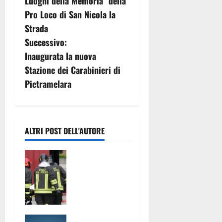
Luoghi della Memoria” della
v
Pro Loco di San Nicola la
Strada
i
Successivo:
g
Inaugurata la nuova
Stazione dei Carabinieri di
a
Pietramelara
z
i
ALTRI POST DELL'AUTORE
o
Fiamme
n
vicino alle
case,
e
intervengon
a
o i vigili del
fuoco
Eclissi di