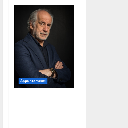
Appuntamenti
La 31°edizione del Premio
Faraglioni Capri
International 2026 a Toni
Servillo. Il 30 agosto la
cerimonia