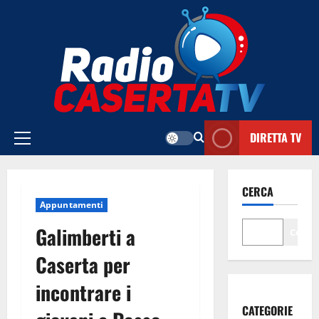
Vai
al
contenuto
DIRETTA TV
Menu
principale
CERCA
Appuntamenti
Galimberti a
Cerca
Caserta per
incontrare i
CATEGORIE