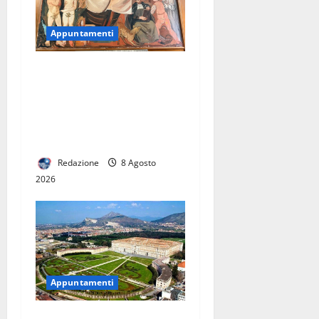
Appuntamenti
A Casertavecchia
l’inaugurazione il 25 agosto
nel Palazzo dei Vescovi e in
altre dimore storiche
dell’antico Borgo
Redazione
8 Agosto
2026
Appuntamenti