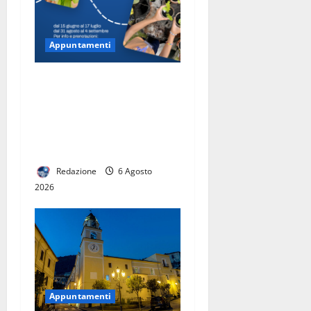
Appuntamenti
Anche per l’estate 2026 la
Reggia di Caserta ospita
il campus estivo Emozioni
Reali per i bambini dai 6 ai
10 anni
Redazione
6 Agosto
2026
Appuntamenti