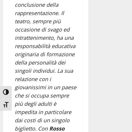
conclusione della
rappresentazione. Il
teatro, sempre più
occasione di svago ed
intrattenimento, ha una
responsabilità educativa
originaria di formazione
della personalità dei
singoli individui. La sua
relazione con i
giovanissimi in un paese
Attiva/disattiva alto contrasto
che si occupa sempre
più degli adulti è
Attiva/disattiva dimensione testo
impedita in particolare
dai costi di un singolo
biglietto. Con
Rosso