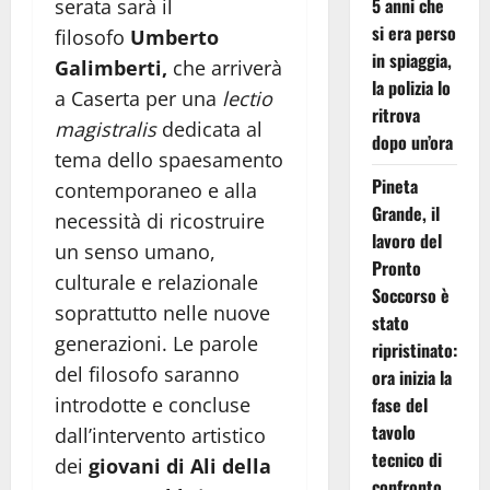
5 anni che
serata sarà il
si era perso
filosofo
Umberto
in spiaggia,
Galimberti,
che arriverà
la polizia lo
a Caserta per una
lectio
ritrova
magistralis
dedicata al
dopo un’ora
tema dello spaesamento
Pineta
contemporaneo e alla
Grande, il
necessità di ricostruire
lavoro del
un senso umano,
Pronto
culturale e relazionale
Soccorso è
soprattutto nelle nuove
stato
generazioni. Le parole
ripristinato:
del filosofo saranno
ora inizia la
fase del
introdotte e concluse
tavolo
dall’intervento artistico
tecnico di
dei
giovani di Ali della
confronto