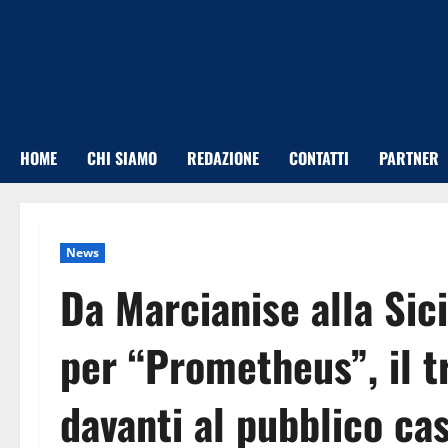
Vai
al
contenuto
HOME
CHI SIAMO
REDAZIONE
CONTATTI
PARTNER
News
Da Marcianise alla Sici
per “Prometheus”, il t
davanti al pubblico ca