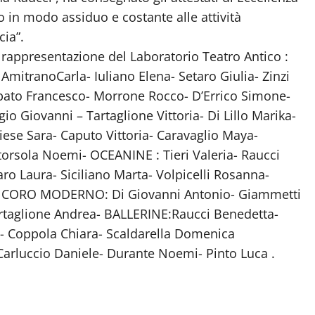
o in modo assiduo e costante alle attività
cia”.
 rappresentazione del Laboratorio Teatro Antico :
mitranoCarla- Iuliano Elena- Setaro Giulia- Zinzi
rbato Francesco- Morrone Rocco- D’Errico Simone-
o Giovanni – Tartaglione Vittoria- Di Lillo Marika-
iese Sara- Caputo Vittoria- Caravaglio Maya-
torsola Noemi- OCEANINE : Tieri Valeria- Raucci
ro Laura- Siciliano Marta- Volpicelli Rosanna-
ina CORO MODERNO: Di Giovanni Antonio- Giammetti
artaglione Andrea- BALLERINE:Raucci Benedetta-
a- Coppola Chiara- Scaldarella Domenica
arluccio Daniele- Durante Noemi- Pinto Luca .