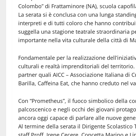
Colombo” di Frattaminore (NA), scuola capofila 
La serata si è conclusa con una lunga standin
interpreti e di tutti coloro che hanno contribu
suggella una stagione teatrale straordinaria p
importante nella vita culturale della città di M
Fondamentale per la realizzazione dell’iniziativa
culturali e realtà imprenditoriali del territorio
partner quali AICC – Associazione Italiana di C
Barilla, Caffeina Eat, che hanno creduto nel val
Con “Prometheus”, il fuoco simbolico della co
palcoscenico e negli occhi dei giovani protag
ancora oggi capace di parlare alle nuove gener
Al termine della serata il Dirigente Scolastico 
staff Proff. Irene Cecere, Concetta Marino e Li