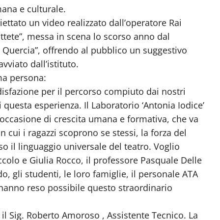
ana e culturale.
iettato un video realizzato dall’operatore Rai
ottete”, messa in scena lo scorso anno dal
co Quercia”, offrendo al pubblico un suggestivo
vviato dall’istituto.
ima persona:
sfazione per il percorso compiuto dai nostri
i questa esperienza. Il Laboratorio ‘Antonia Iodice’
 occasione di crescita umana e formativa, che va
n cui i ragazzi scoprono se stessi, la forza del
so il linguaggio universale del teatro. Voglio
ccolo e Giulia Rocco, il professore Pasquale Delle
, gli studenti, le loro famiglie, il personale ATA
 hanno reso possibile questo straordinario
o il Sig. Roberto Amoroso , Assistente Tecnico. La