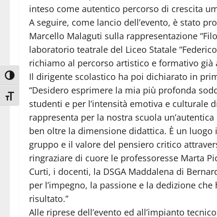
inteso come autentico percorso di crescita um
A seguire, come lancio dell’evento, è stato pro
Marcello Malaguti sulla rappresentazione “Fil
laboratorio teatrale del Liceo Statale “Federi
richiamo al percorso artistico e formativo già a
Il dirigente scolastico ha poi dichiarato in pr
Attiva/disattiva alto contrasto
“Desidero esprimere la mia più profonda soddi
Attiva/disattiva dimensione testo
studenti e per l’intensità emotiva e culturale d
rappresenta per la nostra scuola un’autentica
ben oltre la dimensione didattica. È un luogo i
gruppo e il valore del pensiero critico attraver
ringraziare di cuore le professoresse Marta Pi
Curti, i docenti, la DSGA Maddalena di Bernardo
per l’impegno, la passione e la dedizione che
risultato.”
Alle riprese dell’evento ed all’impianto tecnic