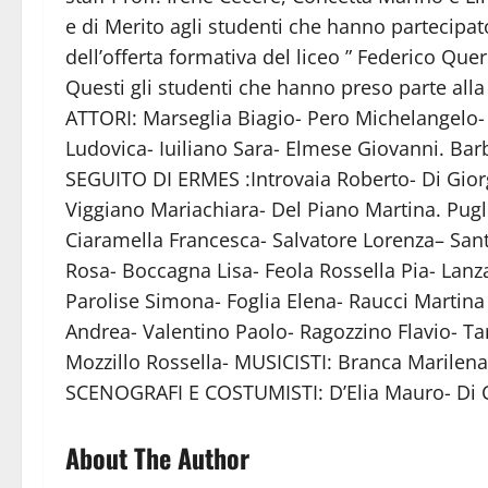
e di Merito agli studenti che hanno partecipat
dell’offerta formativa del liceo ” Federico Quer
Questi gli studenti che hanno preso parte alla
ATTORI: Marseglia Biagio- Pero Michelangelo- A
Ludovica- Iuiliano Sara- Elmese Giovanni. Ba
SEGUITO DI ERMES :Introvaia Roberto- Di Giorgi
Viggiano Mariachiara- Del Piano Martina. Pugl
Ciaramella Francesca- Salvatore Lorenza– San
Rosa- Boccagna Lisa- Feola Rossella Pia- Lanza
Parolise Simona- Foglia Elena- Raucci Mart
Andrea- Valentino Paolo- Ragozzino Flavio- T
Mozzillo Rossella- MUSICISTI: Branca Marilen
SCENOGRAFI E COSTUMISTI: D’Elia Mauro- Di C
About The Author