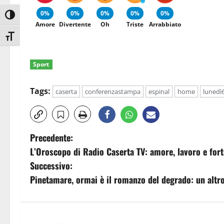
0%
0%
0%
0%
0%
Attiva/disattiva alto contrasto
Amore
Divertente
Oh
Triste
Arrabbiato
Attiva/disattiva dimensione testo
Sport
Tags:
caserta
conferenzastampa
espinal
home
lunedì6
N
Precedente:
L’Oroscopo di Radio Caserta TV: amore, lavoro e fortu
a
Successivo:
v
Pinetamare, ormai è il romanzo del degrado: un altro
i