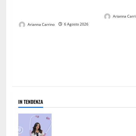
arriva Fadilou
Casertana, ultimi collaudi prima
del via: doppio test al Pinto
Arianna Carr
Arianna Carrino
6 Agosto 2026
IN TENDENZA
San Nicola la Strada, un punto di
riferimento per la salute: l’eccellen
medica della dottoressa Maria Tere