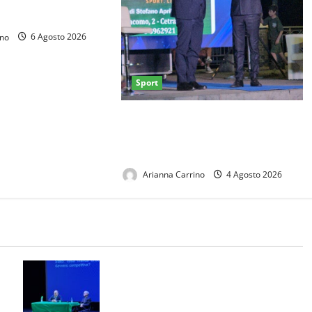
 Seck
ino
6 Agosto 2026
Sport
Casertana, Degli Esposti premiato
a Cetraro: al ds rossoblù il
“Premio Nettuno”
Arianna Carrino
4 Agosto 2026
Il Magistrato Nicola Gratteri ai
za
Salesiani nel ricordo di don Peppe
sa
Diana: “Apritevi alla legalità”