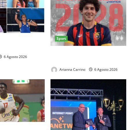
Sport
TANI AI GIOCHI DEL
O
Casertana, Girelli è tutto tuo: il
6 Agosto 2026
centrocampista firma fino al 2028
Arianna Carrino
6 Agosto 2026
021, sotto canestro