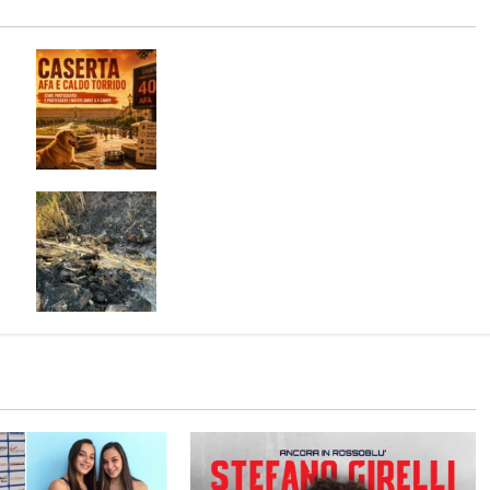
:
Caldo record a Caserta, scatta
l’allerta: i consigli per affrontare
l’afa
Mondragone brucia nel silenzio: un
na
territorio abbandonato tra roghi e
discariche abusive