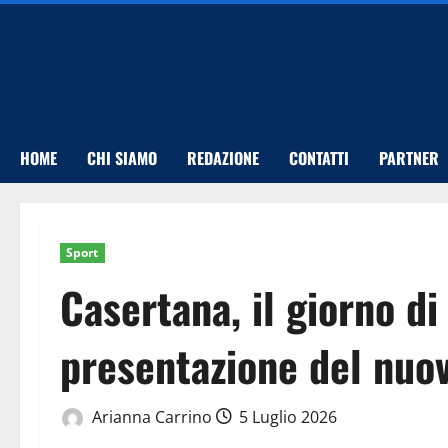
Vai
al
contenuto
HOME
CHI SIAMO
REDAZIONE
CONTATTI
PARTNER
Sport
Casertana, il giorno di 
presentazione del nuo
Arianna Carrino
5 Luglio 2026