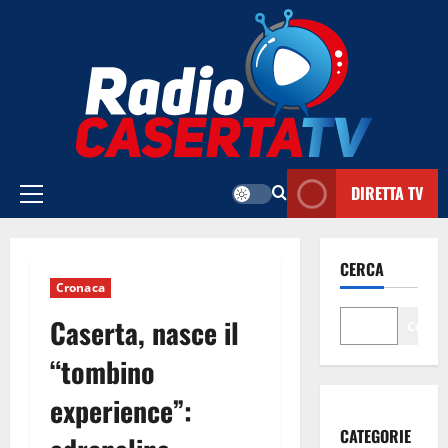
Vai
al
contenuto
DIRETTA TV
Menu
principale
CERCA
Cronaca
Caserta, nasce il
Cerca
“tombino
experience”:
CATEGORIE