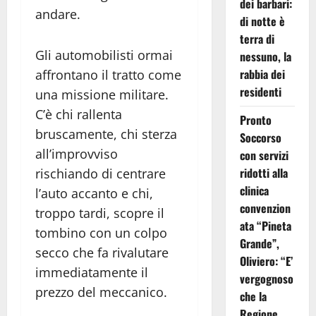
dei barbari:
andare.
di notte è
terra di
Gli automobilisti ormai
nessuno, la
rabbia dei
affrontano il tratto come
residenti
una missione militare.
C’è chi rallenta
Pronto
bruscamente, chi sterza
Soccorso
all’improvviso
con servizi
ridotti alla
rischiando di centrare
clinica
l’auto accanto e chi,
convenzion
troppo tardi, scopre il
ata “Pineta
tombino con un colpo
Grande”,
secco che fa rivalutare
Oliviero: “E’
immediatamente il
vergognoso
prezzo del meccanico.
che la
Regione