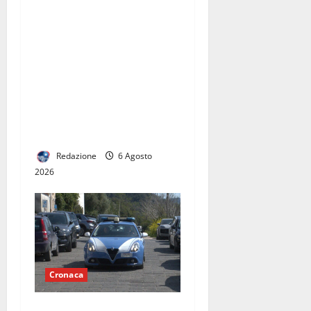
Pronto Soccorso con servizi
ridotti alla clinica
convenzionata “Pineta
Grande”, Oliviero: “E’
vergognoso che la Regione
non se ne occupi, ora un
Consiglio Regionale
urgente”
Redazione
6 Agosto
2026
Cronaca
Maddaloni, incendiò tre