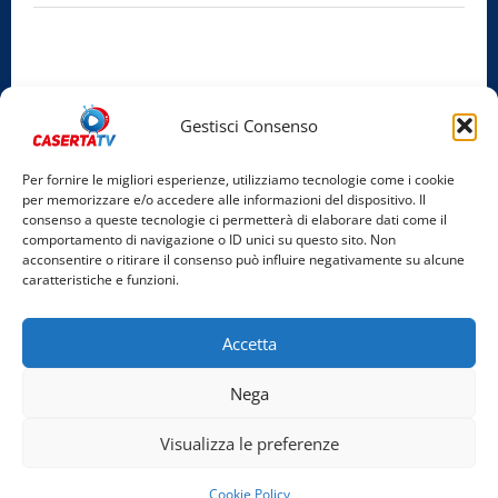
Privacy Policy
Cookie Policy
Gestisci Consenso
Facebook
Per fornire le migliori esperienze, utilizziamo tecnologie come i cookie
per memorizzare e/o accedere alle informazioni del dispositivo. Il
Instagram
consenso a queste tecnologie ci permetterà di elaborare dati come il
comportamento di navigazione o ID unici su questo sito. Non
YouTube
acconsentire o ritirare il consenso può influire negativamente su alcune
caratteristiche e funzioni.
Home
Chi Siamo
Redazione
Contatti
Partner
Accetta
Video
Rubriche
Nega
Facebook
Instagram
YouTube
Visualizza le preferenze
Copyright © 2026 Tutti i diritti riservati. | Realizzato
Cookie Policy