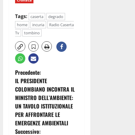
Cronaca
Tags:
caserta
degrado
home
incuria
Radio Caserta
Tv
tombino
N
Precedente:
IL PRESIDENTE
a
COLOMBIANO INCONTRA IL
v
MINISTRO DELL’AMBIENTE:
UN TAVOLO ISTITUZIONALE
i
PER AFFRONTARE LE
g
EMERGENZE AMBIENTALI
Successivo: