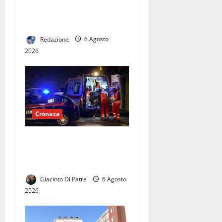
furgoni di un’azienda:
denunciato un anziano
Redazione
6 Agosto
2026
Cronaca
Strage in autostrada:
55enne a piedi si lancia
contro un furgone.
Giacinto Di Patre
6 Agosto
2026