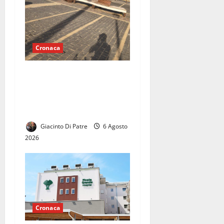
Cronaca
Vaccheria nel degrado,
invasione dei barbari: di
notte è terra di nessuno, la
rabbia dei residenti
Giacinto Di Patre
6 Agosto
2026
Cronaca