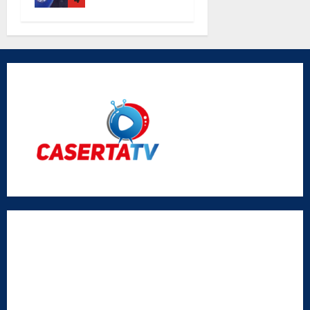
parole di
don Antimo
Vigliotta
Radio Caserta TV
Editore:
SABATO NON SOLO SPORTIVO S.R.L.
Sede legale:
Via Cairoli, 19 – 81020 San Nicola la Strada (CE)
P.IVA / C.F.:
03728230610
Iscrizione al ROC:
Aut. n. 794 del 14/02/2012