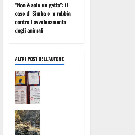
a
“Non è solo un gatto”: il
z
caso di Simba e la rabbia
contro l’avvelenamento
i
degli animali
o
n
ALTRI POST DELL'AUTORE
e
Pronto il
a
calendario
della
r
stagione
t
2026-2027:
un viaggio
i
Mondragone
con
brucia nel
Casertana e
c
silenzio: un
Juve Caserta
territorio