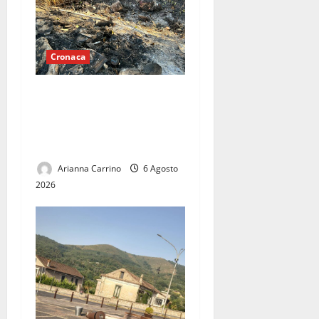
Cronaca
Mondragone brucia nel
silenzio: un territorio
abbandonato tra roghi e
discariche abusive
Arianna Carrino
6 Agosto
2026