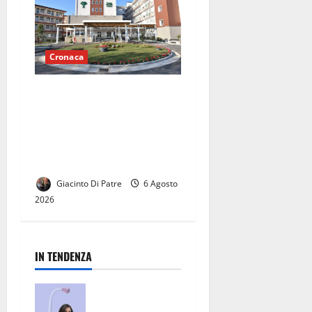
Cronaca
Al Pineta Grande ridotta
l’attività di pronto
soccorso: “La Regione
decida su questa
problematica”.
Giacinto Di Patre
6 Agosto
2026
IN TENDENZA
San Nicola la
Strada, un