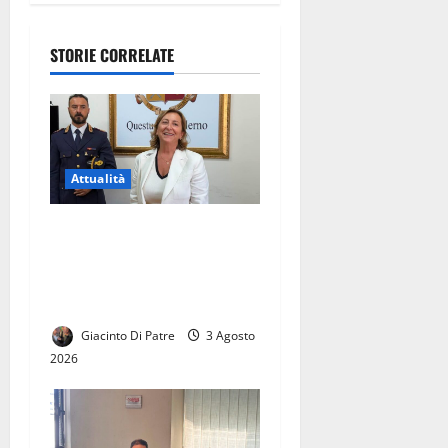
te al
pubblico:
STORIE CORRELATE
come
partecipare
Attualità
SI E’ INSEDIATA OLIMPIA
ABBATE, PRIMA DONNA
ALLA GUIDA DELLA
QUESTURA DI SALERNO
Giacinto Di Patre
3 Agosto
2026