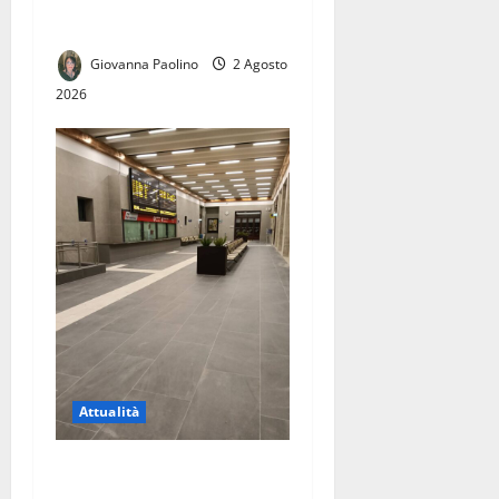
Conf.S.A.F.I.: «Una vittoria
per tutti i lavoratori»
Giovanna Paolino
2 Agosto
2026
Attualità
Riapertura della stazione di
Caserta, una buona notizia