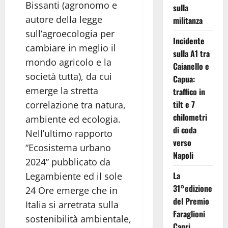
Bissanti (agronomo e
sulla
autore della legge
militanza
sull’agroecologia per
Incidente
cambiare in meglio il
sulla A1 tra
mondo agricolo e la
Caianello e
società tutta), da cui
Capua:
emerge la stretta
traffico in
tilt e 7
correlazione tra natura,
chilometri
ambiente ed ecologia.
di coda
Nell’ultimo rapporto
verso
“Ecosistema urbano
Napoli
2024” pubblicato da
La
Legambiente ed il sole
31°edizione
24 Ore emerge che in
del Premio
Italia si arretrata sulla
Faraglioni
sostenibilità ambientale,
Capri