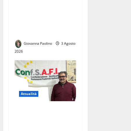
Elezioni comunali di Caserta
2027: civismo, Campo Largo
e centrodestra, la sfida delle
candidature tra Roma e
Napoli
Giovanna Paolino
3 Agosto
2026
Attualità
Licenziamento illegittimo, il
Tribunale dà ragione a
Giuseppe Corbo.