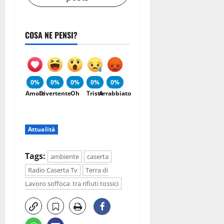
COSA NE PENSI?
0%
0%
0%
0%
0%
Amore
Divertente
Oh
Triste
Arrabbiato
Attualità
Tags:
ambiente
caserta
Radio Caserta Tv
Terra di
Lavoro soffoca: tra rifiuti tossici