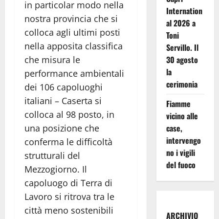
in particolar modo nella
Internation
nostra provincia che si
al 2026 a
colloca agli ultimi posti
Toni
nella apposita classifica
Servillo. Il
30 agosto
che misura le
la
performance ambientali
cerimonia
dei 106 capoluoghi
italiani – Caserta si
Fiamme
colloca al 98 posto, in
vicino alle
case,
una posizione che
intervengo
conferma le difficoltà
no i vigili
strutturali del
del fuoco
Mezzogiorno. Il
capoluogo di Terra di
Lavoro si ritrova tra le
città meno sostenibili
ARCHIVIO