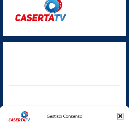
Radio Caserta TV
Editore:
SABATO NON SOLO SPORTIVO S.R.L.
Sede legale:
Via Cairoli, 19 – 81020 San Nicola la Strada (CE)
P.IVA / C.F.:
03728230610
Iscrizione al ROC:
Aut. n. 794 del 14/02/2012
Privacy Policy
Cookie Policy
Gestisci Consenso
Facebook