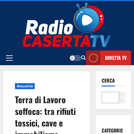
Vai
al
contenuto
DIRETTA TV
Menu
principale
CERCA
Attualità
Terra di Lavoro
Cerca
soffoca: tra rifiuti
tossici, cave e
CATEGORIE