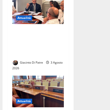
Attualità
La città di Casal di Principe
avrà finalmente la sua
Biblioteca. Le parole di
Raffaele Aveta consigliere
regionale
Giacinto Di Patre
3 Agosto
2026
Attualità