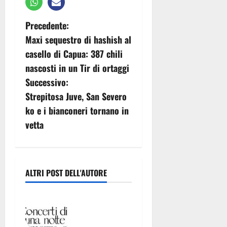
N
Precedente:
Maxi sequestro di hashish al
a
casello di Capua: 387 chili
v
nascosti in un Tir di ortaggi
Successivo:
i
Strepitosa Juve, San Severo
g
ko e i bianconeri tornano in
vetta
a
z
i
ALTRI POST DELL'AUTORE
o
CASERTAVEC
CHIA, ECCO
n
«CONCERTI