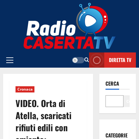
Vai
al
contenuto
DIRETTA TV
Menu
principale
CERCA
Cronaca
VIDEO. Orta di
Cerca
Atella, scaricati
rifiuti edili con
CATEGORIE