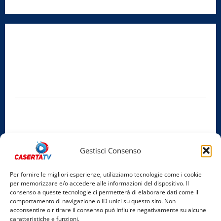
Radio Caserta TV
Editore:
SABATO NON SOLO SPORTIVO S.R.L.
Sede legale:
Via Cairoli, 19 – 81020 San Nicola la Strada (CE)
P.IVA / C.F.:
03728230610
Iscrizione al ROC:
Aut. n. 794 del 14/02/2012
Privacy Policy
Cookie Policy
Gestisci Consenso
Facebook
Per fornire le migliori esperienze, utilizziamo tecnologie come i cookie
per memorizzare e/o accedere alle informazioni del dispositivo. Il
Instagram
consenso a queste tecnologie ci permetterà di elaborare dati come il
comportamento di navigazione o ID unici su questo sito. Non
YouTube
acconsentire o ritirare il consenso può influire negativamente su alcune
caratteristiche e funzioni.