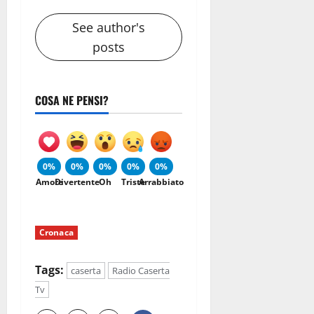
See author's
posts
COSA NE PENSI?
0%
0%
0%
0%
0%
Amore
Divertente
Oh
Triste
Arrabbiato
Cronaca
Tags:
caserta
Radio Caserta
Tv