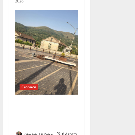
2026
Cronaca
Vaccheria nel degrado,
invasione dei barbari: di
notte è terra di nessuno, la
rabbia dei residenti
Giacinto Di Patre
6 Agosto