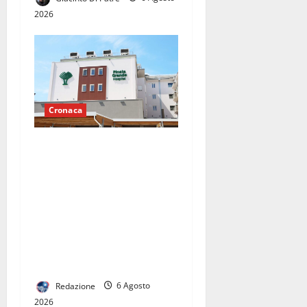
2026
Cronaca
Pronto Soccorso con servizi
ridotti alla clinica
convenzionata “Pineta
Grande”, Oliviero: “E’
vergognoso che la Regione
non se ne occupi, ora un
Consiglio Regionale
urgente”
Redazione
6 Agosto
2026