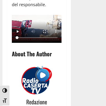
del responsabile.
About The Author
Attiva/disattiva alto contrasto
Redazione
Attiva/disattiva dimensione testo