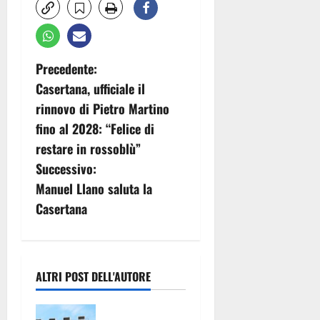
N
Precedente:
Casertana, ufficiale il
a
rinnovo di Pietro Martino
v
fino al 2028: “Felice di
restare in rossoblù”
i
Successivo:
g
Manuel Llano saluta la
Casertana
a
z
i
ALTRI POST DELL'AUTORE
o
Pronto