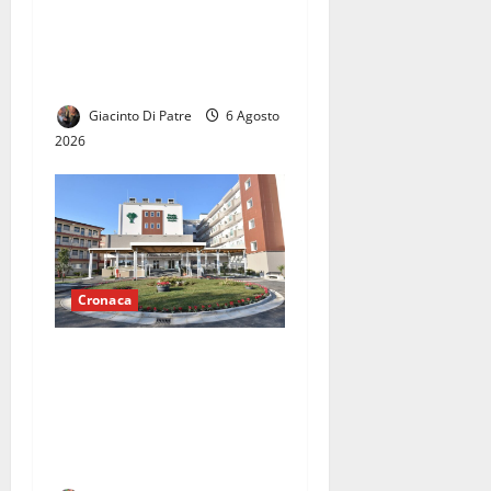
Strage in autostrada:
55enne a piedi si lancia
contro un furgone.
Giacinto Di Patre
6 Agosto
2026
Cronaca
Al Pineta Grande ridotta
l’attività di pronto
soccorso: “La Regione
decida su questa
problematica”.