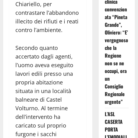
clinica
Chiariello, per
convenzion
contrastare l’abbandono
ata “Pineta
illecito dei rifiuti e i reati
Grande”,
contro l’ambiente.
Oliviero: “E’
vergognoso
Secondo quanto
che la
Regione
accertato dagli agenti,
non se ne
l’uomo aveva eseguito
occupi, ora
lavori edili presso una
un
propria abitazione
Consiglio
situata in una località
Regionale
balneare di Castel
urgente”
Volturno. Al termine
L’ASL
dell’intervento ha
CASERTA
caricato sul proprio
PORTA
furgone i sacchi
L’EMODIALI