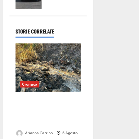
denunciato
un anziano
STORIE CORRELATE
Cronaca
Mondragone brucia nel
silenzio: un territorio
abbandonato tra roghi e
discariche abusive
Arianna Carrino
6 Agosto