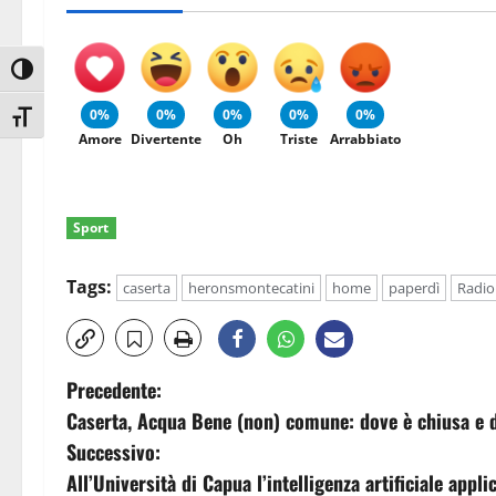
Attiva/disattiva alto contrasto
0%
0%
0%
0%
0%
Attiva/disattiva dimensione testo
Amore
Divertente
Oh
Triste
Arrabbiato
Sport
Tags:
caserta
heronsmontecatini
home
paperdì
Radio
N
Precedente:
Caserta, Acqua Bene (non) comune: dove è chiusa e 
a
Successivo:
v
All’Università di Capua l’intelligenza artificiale appl