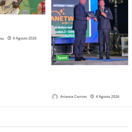
021, sotto canestro
 Seck
ino
6 Agosto 2026
Sport
Casertana, Degli Esposti premiato
a Cetraro: al ds rossoblù il
“Premio Nettuno”
Arianna Carrino
4 Agosto 2026