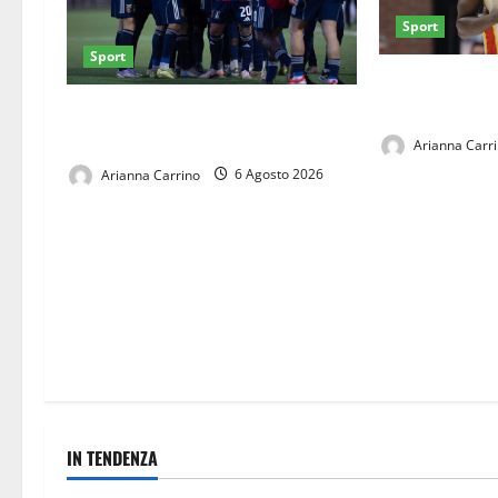
Sport
Sport
Juve Caserta 2
arriva Fadilou
Casertana, ultimi collaudi prima
del via: doppio test al Pinto
Arianna Carr
Arianna Carrino
6 Agosto 2026
IN TENDENZA