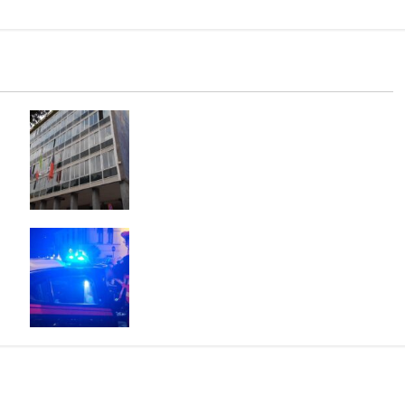
ni
TARI: ADOTTATI CRITERI MENO
o
SPEREQUATI PER IL CALCOLO DELLA
 e
TARIFFA. PREVISTE RIDUZIONI PER
GRAN PARTE DELLE FAMIGLIE
E:
Scoppia rissa al quadrivio di Curti,
scene da combattimento tra due
gruppi di ragazzi: spuntano le
spranghe