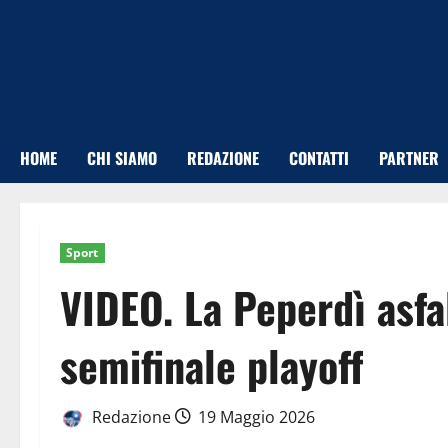
Vai
al
contenuto
HOME
CHI SIAMO
REDAZIONE
CONTATTI
PARTNER
Sport
VIDEO. La Peperdì asfa
semifinale playoff
Redazione
19 Maggio 2026