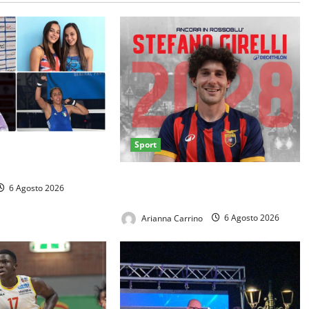
Sport
TANI AI GIOCHI DEL
O
Casertana, Girelli è tutto tuo: il
6 Agosto 2026
centrocampista firma fino al 2028
Arianna Carrino
6 Agosto 2026