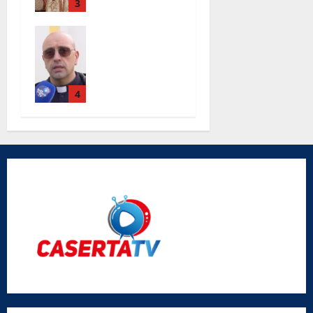
3
Completati i
lavori alla
chiesa Santa
Maria Degli
Angeli le
4
parole di
don Antimo
Vigliotta