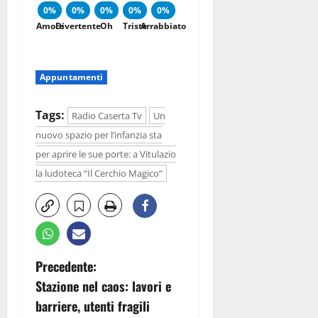
0%
0%
0%
0%
0%
Amore
Divertente
Oh
Triste
Arrabbiato
Appuntamenti
Tags:
Radio Caserta Tv
Un
nuovo spazio per l’infanzia sta
per aprire le sue porte: a Vitulazio
la ludoteca “Il Cerchio Magico”
N
Precedente:
Stazione nel caos: lavori e
a
barriere, utenti fragili