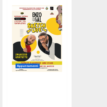
Appuntamenti
Falciano del Massico, la
comicità di Enzo & Sal per la
V edizione di FalcianoTeatro:
l’8 agosto in scena “Sketch
Life”, ingresso gratuito