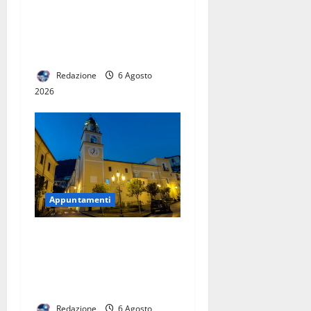
Reggia di Caserta ospita
il campus estivo Emozioni
Reali per i bambini dai 6 ai
10 anni
Redazione
6 Agosto
2026
Appuntamenti
Premio Internazionale
«Enrico Caruso»: prorogato
al 17 agosto il termine per
l’invio delle domande
Redazione
6 Agosto