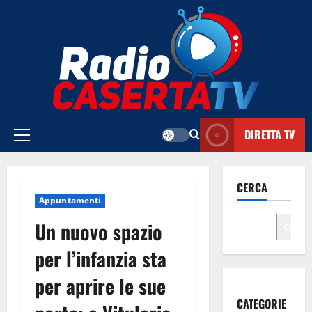
Vai
al
contenuto
DIRETTA TV
Menu
principale
CERCA
Appuntamenti
Un nuovo spazio
Cerca
per l’infanzia sta
per aprire le sue
CATEGORIE