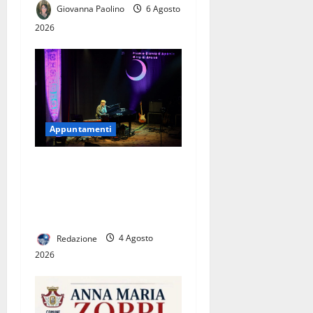
Giovanna Paolino
6 Agosto
2026
Appuntamenti
LE DIECI CANTAUTRICI IN
FINALE AL 22° PREMIO
BIANCA D’APONTE, DAL
ROCK AL FOLK
Redazione
4 Agosto
2026