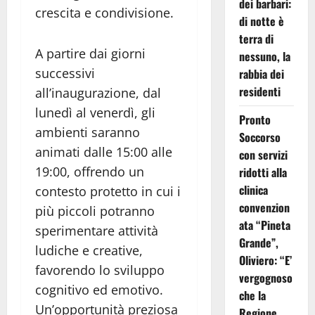
dei barbari:
crescita e condivisione.
di notte è
terra di
A partire dai giorni
nessuno, la
successivi
rabbia dei
residenti
all’inaugurazione, dal
lunedì al venerdì, gli
Pronto
ambienti saranno
Soccorso
animati dalle 15:00 alle
con servizi
19:00, offrendo un
ridotti alla
clinica
contesto protetto in cui i
convenzion
più piccoli potranno
ata “Pineta
sperimentare attività
Grande”,
ludiche e creative,
Oliviero: “E’
favorendo lo sviluppo
vergognoso
cognitivo ed emotivo.
che la
Un’opportunità preziosa
Regione