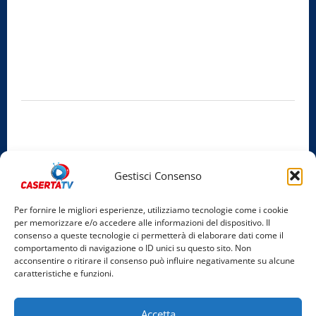
Radio Caserta TV
Editore:
SABATO NON SOLO SPORTIVO S.R.L.
Sede legale:
Via Cairoli, 19 – 81020 San Nicola la Strada (CE)
P.IVA / C.F.:
03728230610
Iscrizione al ROC:
Aut. n. 794 del 14/02/2012
Privacy Policy
Cookie Policy
Gestisci Consenso
Facebook
Per fornire le migliori esperienze, utilizziamo tecnologie come i cookie
per memorizzare e/o accedere alle informazioni del dispositivo. Il
Instagram
consenso a queste tecnologie ci permetterà di elaborare dati come il
comportamento di navigazione o ID unici su questo sito. Non
YouTube
acconsentire o ritirare il consenso può influire negativamente su alcune
caratteristiche e funzioni.
Home
Chi Siamo
Redazione
Contatti
Partner
Accetta