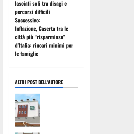
v
lasciati soli tra disagi e
percorsi difficili
i
Successivo:
g
Inflazione, Caserta tra le
città più “risparmiose”
a
d’Italia: rincari minimi per
z
le famiglie
i
o
ALTRI POST DELL'AUTORE
n
Pronto
e
Soccorso
con servizi
a
ridotti alla
clinica
r
convenziona