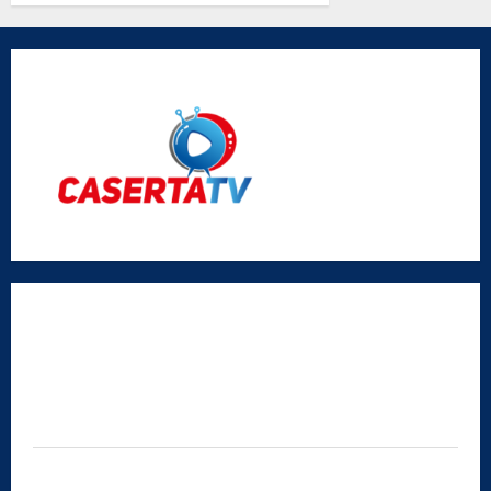
Vigliotta
Radio Caserta TV
Editore:
SABATO NON SOLO SPORTIVO S.R.L.
Sede legale:
Via Cairoli, 19 – 81020 San Nicola la Strada (CE)
P.IVA / C.F.:
03728230610
Iscrizione al ROC:
Aut. n. 794 del 14/02/2012
Privacy Policy
Cookie Policy