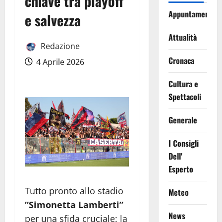
chiave tra playoff
Appuntamenti
e salvezza
Attualità
Redazione
Cronaca
4 Aprile 2026
Cultura e
Spettacoli
Generale
I Consigli
Dell'
Esperto
Tutto pronto allo stadio
Meteo
“Simonetta Lamberti”
News
per una sfida cruciale: la