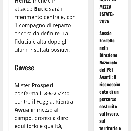
Heinz
, mentre in
MEZZA
attacco
Butic
sarà il
ESTATE»
riferimento centrale, con
2026
il compagno di reparto
Sossio
ancora da definire. La
Fardello
fiducia è alta dopo gli
nella
ultimi risultati positivi.
Direzione
Nazionale
Cavese
del PSI
Avanti: il
riconoscim
Mister
Prosperi
ento di un
conferma il
3-5-2
visto
percorso
contro il Foggia. Rientra
costruito
Awua
in mezzo al
sul lavoro,
campo, pronto a dare
sul
equilibrio e qualità,
territorio e