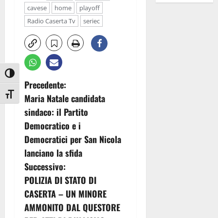
cavese
home
playoff
Radio Caserta Tv
seriec
Attiva/disattiva alto contrasto
N
Precedente:
Attiva/disattiva dimensione testo
Maria Natale candidata
a
sindaco: il Partito
v
Democratico e i
Democratici per San Nicola
i
lanciano la sfida
g
Successivo:
POLIZIA DI STATO DI
a
CASERTA – UN MINORE
z
AMMONITO DAL QUESTORE