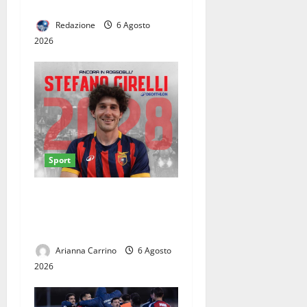
GIOCHI DEL MEDITERRANEO
Redazione
6 Agosto
2026
Sport
Casertana, Girelli è tutto
tuo: il centrocampista firma
fino al 2028
Arianna Carrino
6 Agosto
2026