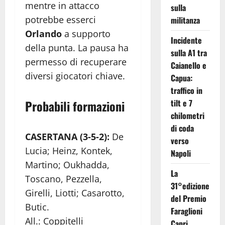
mentre in attacco
sulla
potrebbe esserci
militanza
Orlando
a supporto
Incidente
della punta. La pausa ha
sulla A1 tra
permesso di recuperare
Caianello e
diversi giocatori chiave.
Capua:
traffico in
Probabili formazioni
tilt e 7
chilometri
di coda
CASERTANA (3-5-2):
De
verso
Lucia; Heinz, Kontek,
Napoli
Martino; Oukhadda,
La
Toscano, Pezzella,
31°edizione
Girelli, Liotti; Casarotto,
del Premio
Butic.
Faraglioni
All.: Coppitelli
Capri