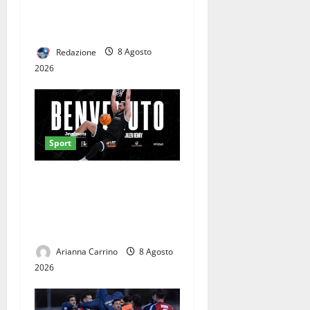
Casertana-Cassino, cambia
la data del test. Ecco quando
Redazione
8 Agosto
2026
Sport
Da miglior centro in
Finlandia alla Serie A2:
Caserta si affida a Jalen
Henry
Arianna Carrino
8 Agosto
2026