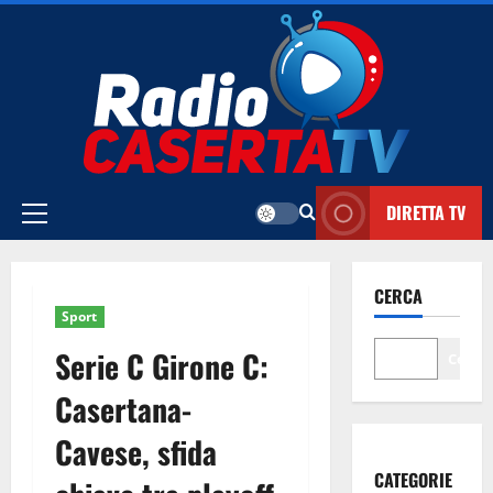
Vai
al
contenuto
DIRETTA TV
Menu
principale
CERCA
Sport
Serie C Girone C:
Cerca
Casertana-
Cavese, sfida
CATEGORIE