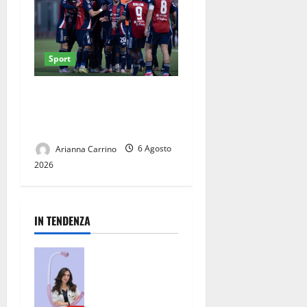
Sport
Casertana, ultimi collaudi
prima del via: doppio test al
Pinto
Arianna Carrino
6 Agosto
2026
IN TENDENZA
San Nicola la
Strada, un
punto di
riferimento