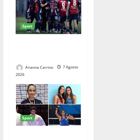
Sport
Casertana, il lavoro dà i
primi frutti: ottime risposte
nel triangolare del Pinto
Arianna Carrino
7 Agosto
2026
Sport
CINQUE CASERTANI AI