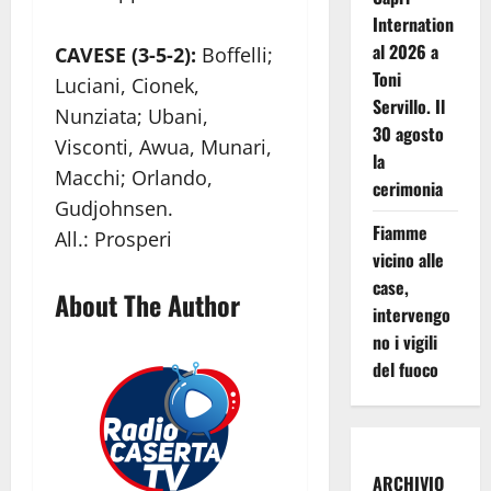
Internation
al 2026 a
CAVESE (3-5-2):
Boffelli;
Toni
Luciani, Cionek,
Servillo. Il
Nunziata; Ubani,
30 agosto
Visconti, Awua, Munari,
la
Macchi; Orlando,
cerimonia
Gudjohnsen.
Fiamme
All.: Prosperi
vicino alle
case,
About The Author
intervengo
no i vigili
del fuoco
ARCHIVIO