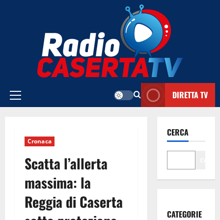
Vai
al
contenuto
DIRETTA TV
Menu
principale
CERCA
Cronaca
Scatta l’allerta
Cerca
massima: la
Reggia di Caserta
CATEGORIE