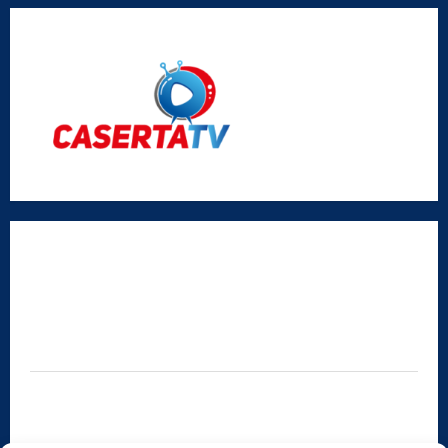
Radio Caserta TV
Editore:
SABATO NON SOLO SPORTIVO S.R.L.
Sede legale:
Via Cairoli, 19 – 81020 San Nicola la Strada (CE)
P.IVA / C.F.:
03728230610
Iscrizione al ROC:
Aut. n. 794 del 14/02/2012
Privacy Policy
Cookie Policy