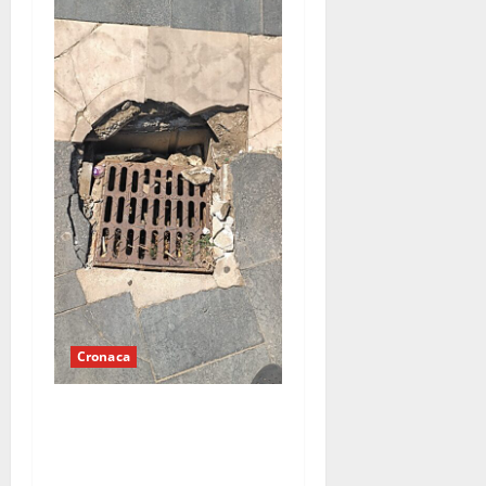
Cronaca
Tombino pericoloso sul
lungomare di Mondragone:
«Da tre giorni chiediamo un