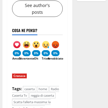
See author's
posts
COSA NE PENSI?
0%
0%
0%
0%
0%
Amore
Divertente
Oh
Triste
Arrabbiato
Cronaca
Tags:
caserta
home
Radio
Caserta Tv
reggia di caserta
Scatta l’allerta massima: la