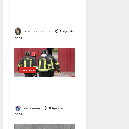
Caianello e Capua: traffico
in tilt e 7 chilometri di coda
verso Napoli
Giovanna Paolino
8 Agosto
2026
Cronaca
Fiamme vicino alle case,
intervengono i vigili del
fuoco
Redazione
8 Agosto
2026