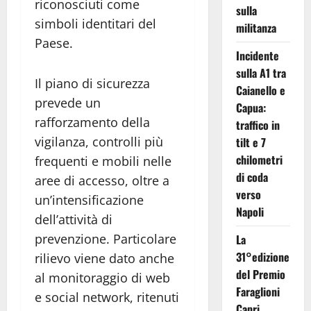
riconosciuti come
sulla
simboli identitari del
militanza
Paese.
Incidente
sulla A1 tra
Il piano di sicurezza
Caianello e
prevede un
Capua:
rafforzamento della
traffico in
vigilanza, controlli più
tilt e 7
chilometri
frequenti e mobili nelle
di coda
aree di accesso, oltre a
verso
un’intensificazione
Napoli
dell’attività di
prevenzione. Particolare
La
31°edizione
rilievo viene dato anche
del Premio
al monitoraggio di web
Faraglioni
e social network, ritenuti
Capri