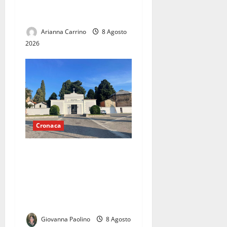
intervento, nessuno fa
nulla»
Arianna Carrino
8 Agosto
2026
Cronaca
Forno crematorio a
Casapulla, cresce la
protesta: cittadini e
opposizione chiedono
chiarezza sul progetto
Giovanna Paolino
8 Agosto