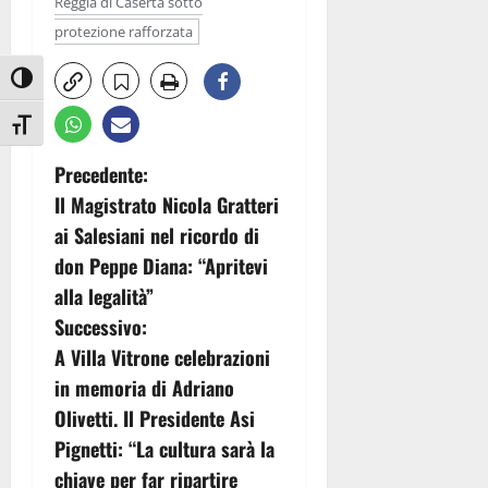
Reggia di Caserta sotto
protezione rafforzata
Attiva/disattiva alto contrasto
Attiva/disattiva dimensione testo
N
Precedente:
Il Magistrato Nicola Gratteri
a
ai Salesiani nel ricordo di
v
don Peppe Diana: “Apritevi
alla legalità”
i
Successivo:
g
A Villa Vitrone celebrazioni
in memoria di Adriano
a
Olivetti. Il Presidente Asi
z
Pignetti: “La cultura sarà la
chiave per far ripartire