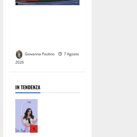
Caserta, due dissesti
finanziari in sette anni: la
grande sfida della nuova
amministrazione sarà uscire
dall’emergenza dei conti
Giovanna Paolino
7 Agosto
2026
IN TENDENZA
San Nicola la
Strada, un
punto di
riferimento
per la
1
salute: