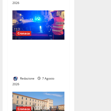
2026
Cronaca
Scoppia rissa al quadrivio di
Curti, scene da
combattimento tra due
gruppi di ragazzi: spuntano
le spranghe
Redazione
7 Agosto
2026
Cronaca