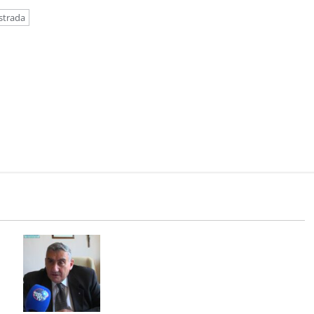
strada
L’ASL CASERTA PORTA L’EMODIALISI
A CASA. IN ITALIA SOLO 60 PAZIENTI
he