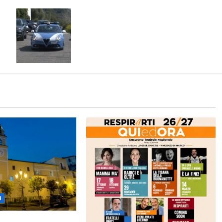
Maddaloni, incendiò tre furgoni di
un’azienda: denunciato un anziano
i