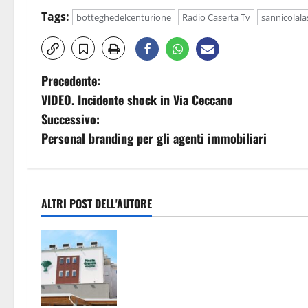
Tags:
botteghedelcenturione
Radio Caserta Tv
sannicolala
N
Precedente:
VIDEO. Incidente shock in Via Ceccano
a
Successivo:
v
Personal branding per gli agenti immobiliari
i
g
ALTRI POST DELL'AUTORE
a
Pronto Soccorso con servizi ridotti
z
alla clinica convenzionata “Pineta
Grande”, Oliviero: “E’ vergognoso c
i
la Regione non se ne occupi, ora un
Consiglio Regionale urgente”