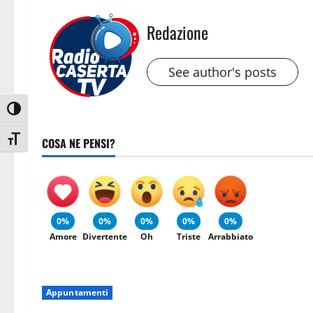
Redazione
See author's posts
Attiva/disattiva alto contrasto
Attiva/disattiva dimensione testo
COSA NE PENSI?
0%
0%
0%
0%
0%
Amore
Divertente
Oh
Triste
Arrabbiato
Appuntamenti