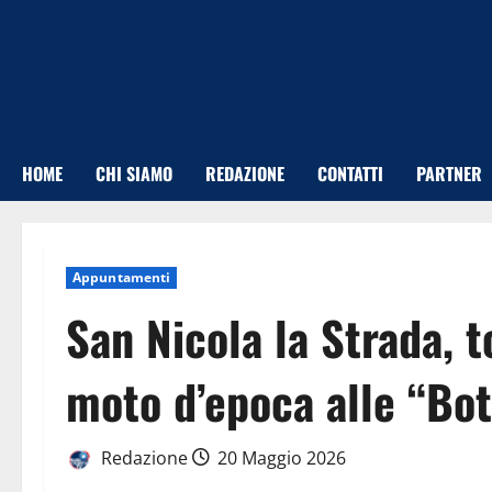
Vai
al
contenuto
HOME
CHI SIAMO
REDAZIONE
CONTATTI
PARTNER
Appuntamenti
San Nicola la Strada, t
moto d’epoca alle “Bo
Redazione
20 Maggio 2026