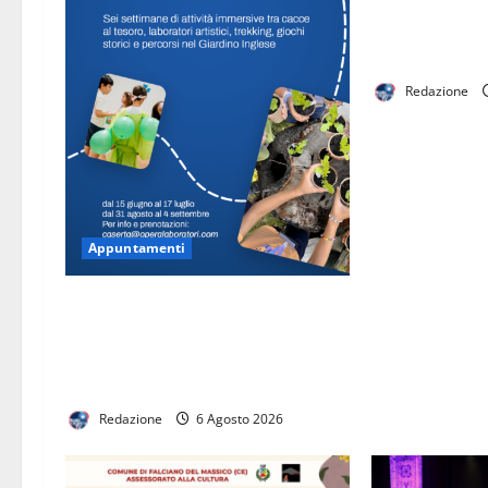
Premio Interna
Caruso»: proro
termine per l’
Redazione
Appuntamenti
Anche per l’estate 2026 la Reggia
di Caserta ospita il campus estivo
Emozioni Reali per i bambini dai 6
ai 10 anni
Redazione
6 Agosto 2026