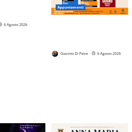
zionale «Enrico
Appuntamenti
gato al 17 agosto il
invio delle domande
RESPIRARTI presenta la Stagione
6 Agosto 2026
Teatrale 2026/2027. Ricco
cartellone con tanti spettacoli in
programma.
Giacinto Di Patre
6 Agosto 2026