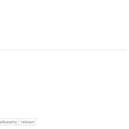
adicaserta
restauri