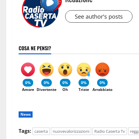
See author's posts
COSA NE PENSI?
0%
0%
0%
0%
0%
Amore
Divertente
Oh
Triste
Arrabbiato
News
Tags:
caserta
nuovevalorizzazioni
Radio Caserta Tv
regg