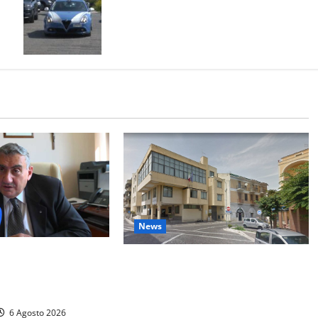
un’azienda: denunciato un anziano
News
A PORTA
San Nicola la Strada, insediate le
A CASA. IN ITALIA
Commissioni consiliari
ENTI
permanenti: al via la nuova fase del
6 Agosto 2026
Consiglio comunale