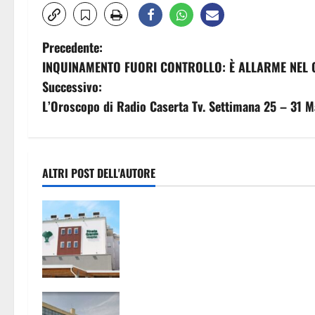
N
Precedente:
INQUINAMENTO FUORI CONTROLLO: È ALLARME NEL
a
Successivo:
v
L’Oroscopo di Radio Caserta Tv. Settimana 25 – 31 
i
g
ALTRI POST DELL'AUTORE
a
Pronto Soccorso con servizi ridotti
z
alla clinica convenzionata “Pineta
Grande”, Oliviero: “E’ vergognoso c
i
la Regione non se ne occupi, ora un
Consiglio Regionale urgente”
o
San Nicola la Strada, insediate le