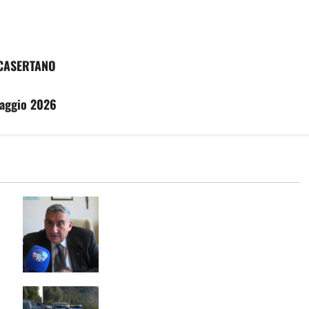
 CASERTANO
Maggio 2026
L’ASL CASERTA PORTA L’EMODIALISI
A CASA. IN ITALIA SOLO 60 PAZIENTI
he
Maddaloni, incendiò tre furgoni di