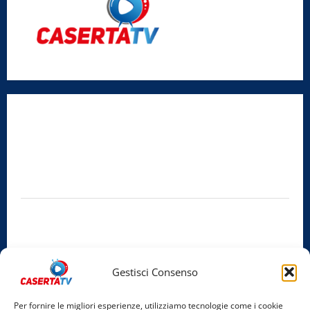
Radio Caserta TV
Editore:
SABATO NON SOLO SPORTIVO S.R.L.
Sede legale:
Via Cairoli, 19 – 81020 San Nicola la Strada (CE)
P.IVA / C.F.:
03728230610
Iscrizione al ROC:
Aut. n. 794 del 14/02/2012
Privacy Policy
Cookie Policy
Gestisci Consenso
Facebook
Per fornire le migliori esperienze, utilizziamo tecnologie come i cookie