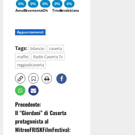
0%
0%
0%
0%
0%
Amore
Divertente
Oh
Triste
Arrabbiato
Appuntamenti
Tags:
bilancio
caserta
maffei
Radio Caserta Tv
reggiadicaserta
N
Precedente:
Il “Giordani” di Caserta
a
protagonista al
v
MitreoFRISKFilmFestival: