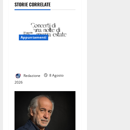
STORIE CORRELATE
nto di un
percorso
costruito sul
lavoro, sul
territorio e
sulla
Appuntamenti
militanza
CASERTAVECCHIA, ECCO
«CONCERTI DI UNA NOTTE
DI MEZZA ESTATE» 2026
Redazione
8 Agosto
2026