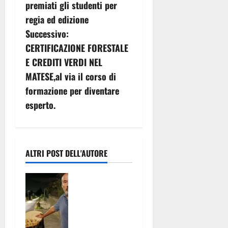
premiati gli studenti per
i
regia ed edizione
g
Successivo:
CERTIFICAZIONE FORESTALE
a
E CREDITI VERDI NEL
z
MATESE,al via il corso di
formazione per diventare
i
esperto.
o
n
ALTRI POST DELL'AUTORE
e
VIDEO.
a
Teano,
abbattuti 11
r
tigli lungo
viale dei