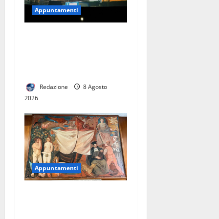
Appuntamenti
Eclissi di Sole, il 12 agosto
il Planetario di Caserta apre
gratuitamente al pubblico:
come partecipare
Redazione
8 Agosto
2026
Appuntamenti
A Casertavecchia
l’inaugurazione il 25 agosto
nel Palazzo dei Vescovi e in