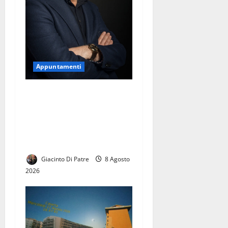
Appuntamenti
La 31°edizione del Premio
Faraglioni Capri
International 2026 a Toni
Servillo. Il 30 agosto la
cerimonia
Giacinto Di Patre
8 Agosto
2026