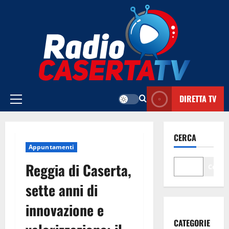
Vai
al
contenuto
DIRETTA TV
Menu
principale
CERCA
Appuntamenti
Reggia di Caserta,
Cerca
sette anni di
innovazione e
CATEGORIE