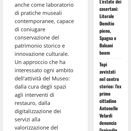
L’estate dei
anche come laboratorio
casertani:
di pratiche museali
Litorale
contemporanee, capace
Domitio
di coniugare
pieno,
conservazione del
Spagna e
Balcani
patrimonio storico e
boom
innovazione culturale.
Un approccio che ha
Topi
interessato ogni ambito
avvistati
dell’attività del Museo:
nel centro
storico: l’ex
dalla cura degli spazi
primo
agli interventi di
cittadino
restauro, dalla
Antonello
digitalizzazione dei
Velardi
servizi alla
denuncia
valorizzazione del
l’episodio