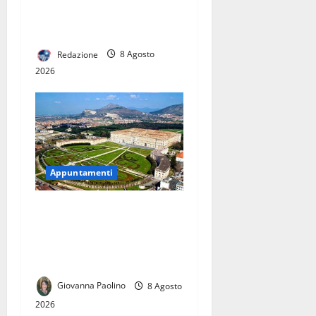
altre dimore storiche
dell’antico Borgo
Redazione
8 Agosto
2026
Appuntamenti
Ferragosto alla Reggia di
Caserta: il 15 agosto porte
aperte tra Appartamenti
Reali, Parco e mostre
Giovanna Paolino
8 Agosto
2026