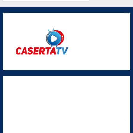
Vigliotta
Radio Caserta TV
Editore:
SABATO NON SOLO SPORTIVO S.R.L.
Sede legale:
Via Cairoli, 19 – 81020 San Nicola la Strada (CE)
P.IVA / C.F.:
03728230610
Iscrizione al ROC:
Aut. n. 794 del 14/02/2012
Privacy Policy
Cookie Policy