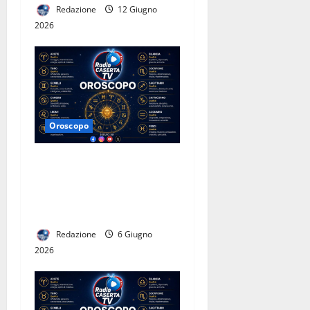
Redazione
12 Giugno
2026
Oroscopo
“Oroscopo di Radio Caserta
TV”. ATTENZIONE, per
qualcuno non sarà una
settimana semplice
Redazione
6 Giugno
2026