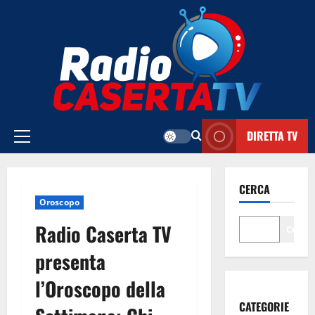
Vai
al
contenuto
DIRETTA TV
Menu
principale
CERCA
Oroscopo
Radio Caserta TV
Cerca
presenta
l’Oroscopo della
CATEGORIE