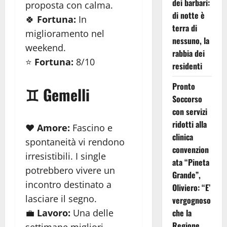
dei barbari:
proposta con calma.
di notte è
🍀
Fortuna:
In
terra di
miglioramento nel
nessuno, la
weekend.
rabbia dei
⭐
Fortuna:
8/10
residenti
Pronto
♊ Gemelli
Soccorso
con servizi
ridotti alla
❤️
Amore:
Fascino e
clinica
spontaneità vi rendono
convenzion
irresistibili. I single
ata “Pineta
potrebbero vivere un
Grande”,
incontro destinato a
Oliviero: “E’
lasciare il segno.
vergognoso
💼
Lavoro:
Una delle
che la
Regione
settimane migliori