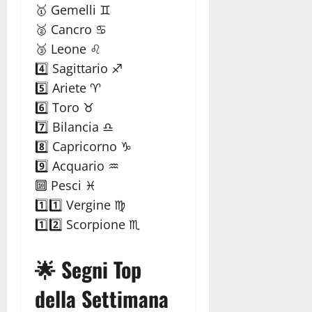
🥇 Gemelli ♊
🥈 Cancro ♋
🥉 Leone ♌
4️⃣ Sagittario ♐
5️⃣ Ariete ♈
6️⃣ Toro ♉
7️⃣ Bilancia ♎
8️⃣ Capricorno ♑
9️⃣ Acquario ♒
🔟 Pesci ♓
1️⃣1️⃣ Vergine ♍
1️⃣2️⃣ Scorpione ♏
🌟 Segni Top
della Settimana