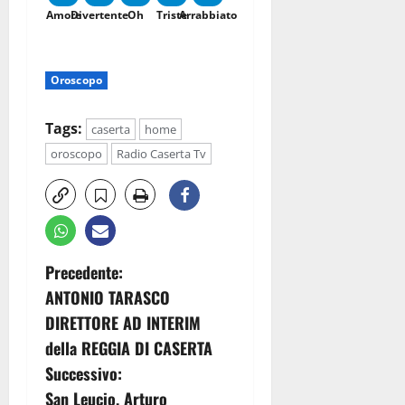
Amore
Divertente
Oh
Triste
Arrabbiato
Oroscopo
Tags:
caserta
home
oroscopo
Radio Caserta Tv
N
Precedente:
ANTONIO TARASCO
a
DIRETTORE AD INTERIM
v
della REGGIA DI CASERTA
Successivo:
i
San Leucio, Arturo