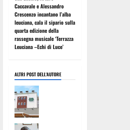
g
Caccavale e Alessandro
Crescenzo incantano l’alba
a
leuciana, cala il sipario sulla
z
quarta edizione della
rassegna musicale ‘Terrazza
i
Leuciana –Echi di Luce’
o
n
ALTRI POST DELL'AUTORE
e
Pronto
a
Soccorso
con servizi
r
ridotti alla
t
clinica
convenziona
i
L’ASL
ta “Pineta