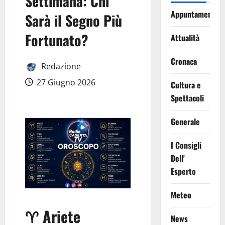
Settimana: Chi
Appuntamenti
Sarà il Segno Più
Fortunato?
Attualità
Cronaca
Redazione
27 Giugno 2026
Cultura e
Spettacoli
Generale
I Consigli
Dell'
Esperto
Meteo
♈ Ariete
News