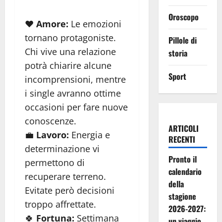
Oroscopo
❤️
Amore:
Le emozioni
tornano protagoniste.
Pillole di
Chi vive una relazione
storia
potrà chiarire alcune
Sport
incomprensioni, mentre
i single avranno ottime
occasioni per fare nuove
conoscenze.
ARTICOLI
💼
Lavoro:
Energia e
RECENTI
determinazione vi
Pronto il
permettono di
calendario
recuperare terreno.
della
Evitate però decisioni
stagione
troppo affrettate.
2026-2027:
🍀
Fortuna:
Settimana
un viaggio