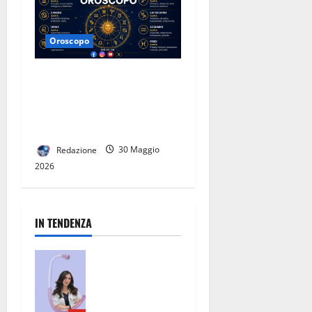
Oroscopo
L’Oroscopo di Radio Caserta
Tv. Settimana speciale per il
cuore: l’oroscopo completo
dei 12 segni
Redazione
30 Maggio
2026
IN TENDENZA
San Nicola la
Strada, un
punto di
riferimento