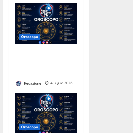
Oroscopo
L’Oroscopo di Radio Caserta
TV: amore, lavoro e fortuna
per tutti i segni (6-12
luglio)
Redazione
4 Luglio 2026
Oroscopo