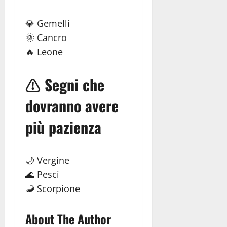
💎 Gemelli
🌞 Cancro
🔥 Leone
⚠️ Segni che
dovranno avere
più pazienza
🌙 Vergine
🌊 Pesci
🦂 Scorpione
About The Author