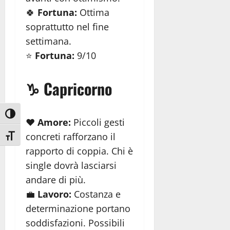
🍀
Fortuna:
Ottima
soprattutto nel fine
settimana.
⭐
Fortuna:
9/10
♑ Capricorno
Attiva/disattiva alto contrasto
❤️
Amore:
Piccoli gesti
concreti rafforzano il
Attiva/disattiva dimensione testo
rapporto di coppia. Chi è
single dovrà lasciarsi
andare di più.
💼
Lavoro:
Costanza e
determinazione portano
soddisfazioni. Possibili