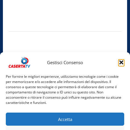
Radio Caserta TV
Editore:
SABATO NON SOLO SPORTIVO S.R.L.
Sede legale:
Via Cairoli, 19 – 81020 San Nicola la Strada (CE)
P.IVA / C.F.:
03728230610
Iscrizione al ROC:
Aut. n. 794 del 14/02/2012
Privacy Policy
Cookie Policy
Gestisci Consenso
Facebook
Per fornire le migliori esperienze, utilizziamo tecnologie come i cookie
per memorizzare e/o accedere alle informazioni del dispositivo. Il
Instagram
consenso a queste tecnologie ci permetterà di elaborare dati come il
comportamento di navigazione o ID unici su questo sito. Non
YouTube
acconsentire o ritirare il consenso può influire negativamente su alcune
caratteristiche e funzioni.
Home
Chi Siamo
Redazione
Contatti
Partner
Accetta
Video
Rubriche