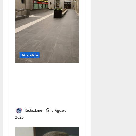
Attualità
Riapertura della stazione di
Caserta, una buona notizia
per la città. Ora serve un
vero hub del trasporto
pubblico
Redazione
3 Agosto
2026