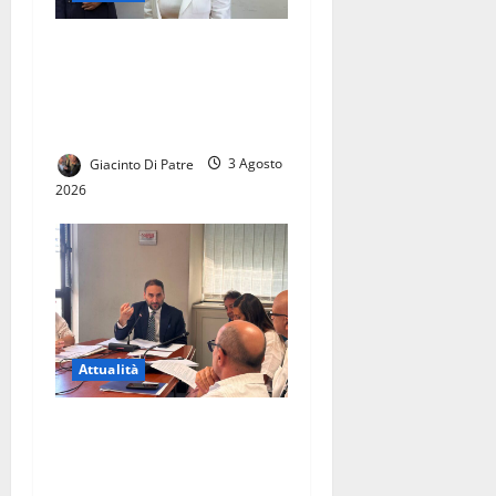
SI E’ INSEDIATA OLIMPIA
ABBATE, PRIMA DONNA
ALLA GUIDA DELLA
QUESTURA DI SALERNO
Giacinto Di Patre
3 Agosto
2026
Attualità
La città di Casal di Principe
avrà finalmente la sua
Biblioteca. Le parole di