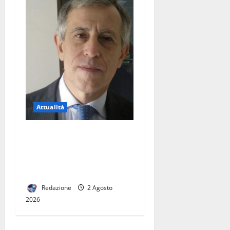
Attualità
Sanità ed Eccellenza nel
Casertano: il Percorso del
Dottor Eduardo Giordano
alla Guida del Distretto 23
Redazione
2 Agosto
2026