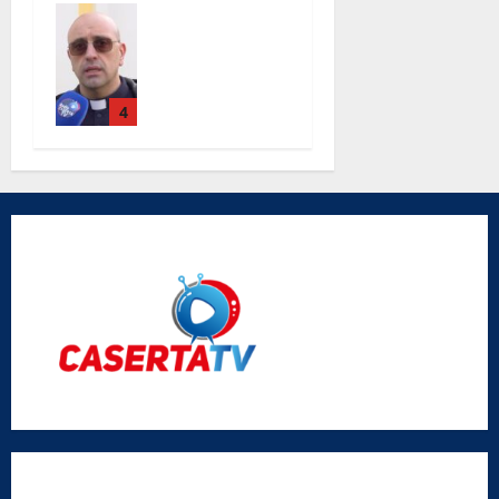
Completati i
lavori alla
chiesa Santa
Maria Degli
Angeli le
4
parole di
don Antimo
Vigliotta