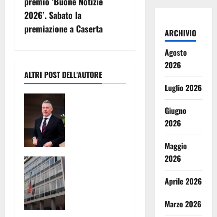
g
premio ‘Buone Notizie
2026’. Sabato la
a
premiazione a Caserta
ARCHIVIO
z
Agosto
i
2026
ALTRI POST DELL'AUTORE
o
Luglio 2026
Prevenzione
n
e contrasto
Giugno
dei
e
2026
fenomeni di
a
illegalità e
Maggio
criminalità.
2026
r
TARI:
Rinnovato il
ADOTTATI
Protocollo
Aprile 2026
t
CRITERI
d’intesa tra
MENO
Prefettura e
i
Marzo 2026
SPEREQUATI
Federprezios
PER IL
i