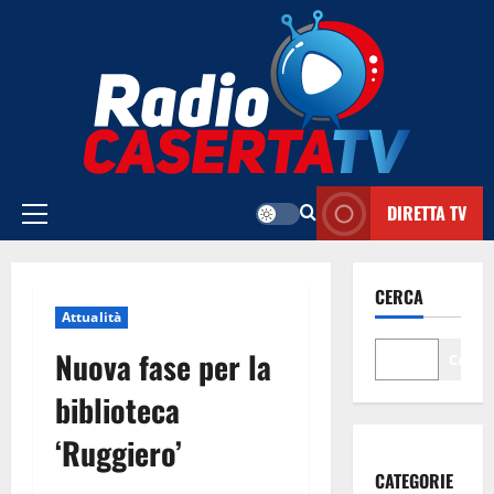
Vai
al
contenuto
DIRETTA TV
Menu
principale
CERCA
Attualità
Nuova fase per la
Cerca
biblioteca
‘Ruggiero’
CATEGORIE