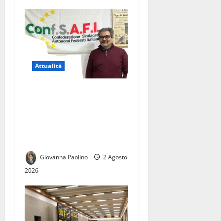
Attualità
Licenziamento illegittimo, il
Tribunale dà ragione a
Giuseppe Corbo.
Conf.S.A.F.I.: «Una vittoria
per tutti i lavoratori»
Giovanna Paolino
2 Agosto
2026