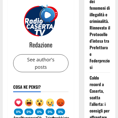
dei
fenomeni di
illegalità e
criminalità.
Rinnovato il
Protocollo
d’intesa tra
Redazione
Prefettura
e
See author's
Federprezio
posts
si
Caldo
record a
COSA NE PENSI?
Caserta,
scatta
l’allerta: i
consigli per
0%
0%
0%
0%
0%
affrontare
Amore
Divertente
Oh
Triste
Arrabbiato