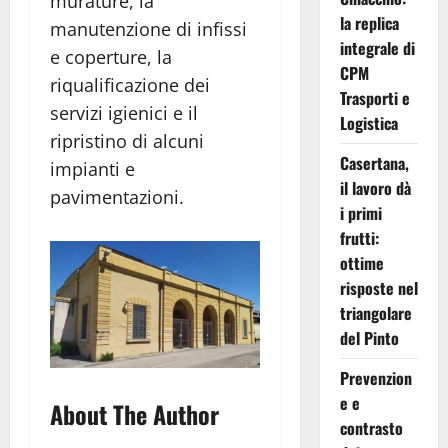
murature, la
la replica
manutenzione di infissi
integrale di
e coperture, la
CPM
riqualificazione dei
Trasporti e
servizi igienici e il
Logistica
ripristino di alcuni
Casertana,
impianti e
il lavoro dà
pavimentazioni.
i primi
frutti:
ottime
risposte nel
triangolare
del Pinto
Prevenzion
e e
About The Author
contrasto