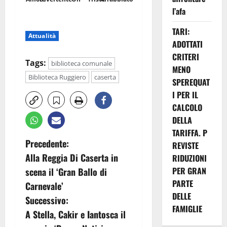
l’afa
TARI:
Attualità
ADOTTATI
CRITERI
Tags:
biblioteca comunale
MENO
Biblioteca Ruggiero
caserta
SPEREQUAT
I PER IL
CALCOLO
DELLA
TARIFFA. P
N
Precedente:
REVISTE
Alla Reggia Di Caserta in
RIDUZIONI
a
PER GRAN
scena il ‘Gran Ballo di
v
PARTE
Carnevale’
DELLE
Successivo:
i
FAMIGLIE
A Stella, Cakir e Iantosca il