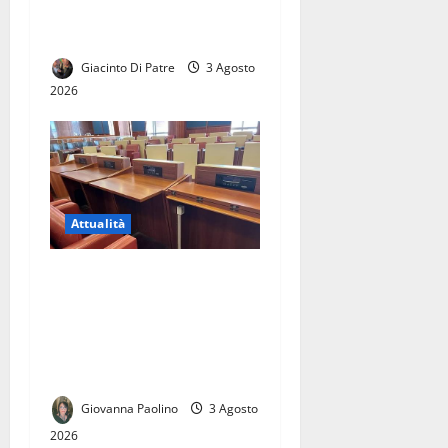
Raffaele Aveta consigliere
regionale
Giacinto Di Patre
3 Agosto
2026
Attualità
Elezioni comunali di Caserta
2027: civismo, Campo Largo
e centrodestra, la sfida delle
candidature tra Roma e
Napoli
Giovanna Paolino
3 Agosto
2026