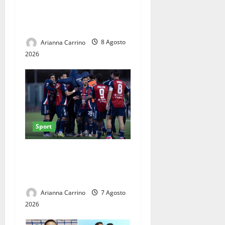
Finlandia alla Serie A2:
Caserta si affida a Jalen
Henry
Arianna Carrino
8 Agosto
2026
Sport
Casertana, il lavoro dà i
primi frutti: ottime risposte
nel triangolare del Pinto
Arianna Carrino
7 Agosto
2026