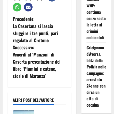
WWF:
continua
N
senza sosta
Precedente:
la lotta ai
La Casertana si lascia
a
crimini
sfuggire i tre punti, pari
ambientali
v
regalato al Crotone
Successivo:
Gricignano
i
d’Aversa,
Venerdì al ‘Manzoni’ di
blitz della
g
Caserta presentazione del
Polizia nelle
libro ‘Piumini e catene,
a
campagne:
storie di Maranza’
arrestato
z
24enne con
circa un
i
etto di
ALTRI POST DELL'AUTORE
o
cocaina
Sessa