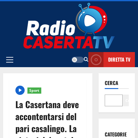
Vai
al
contenuto
DIRETTA TV
Menu
principale
CERCA
Sport
Cerca
La Casertana deve
accontentarsi del
pari casalingo. La
CATEGORIE