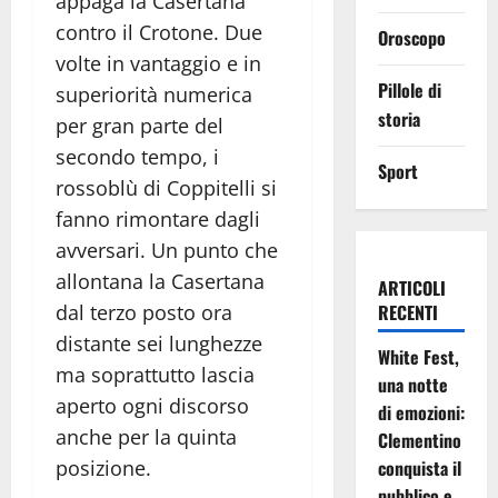
appaga la Casertana
contro il Crotone. Due
Oroscopo
volte in vantaggio e in
Pillole di
superiorità numerica
storia
per gran parte del
secondo tempo, i
Sport
rossoblù di Coppitelli si
fanno rimontare dagli
avversari. Un punto che
allontana la Casertana
ARTICOLI
dal terzo posto ora
RECENTI
distante sei lunghezze
White Fest,
ma soprattutto lascia
una notte
aperto ogni discorso
di emozioni:
anche per la quinta
Clementino
posizione.
conquista il
pubblico e