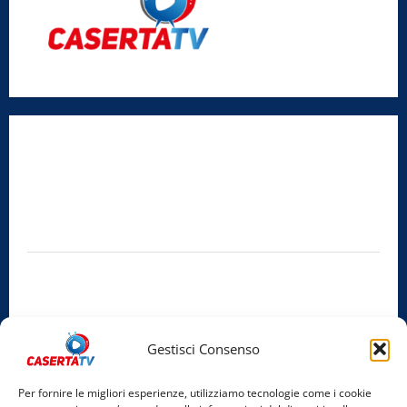
Radio Caserta TV
Editore:
SABATO NON SOLO SPORTIVO S.R.L.
Sede legale:
Via Cairoli, 19 – 81020 San Nicola la Strada (CE)
P.IVA / C.F.:
03728230610
Iscrizione al ROC:
Aut. n. 794 del 14/02/2012
Privacy Policy
Cookie Policy
Gestisci Consenso
Facebook
Per fornire le migliori esperienze, utilizziamo tecnologie come i cookie