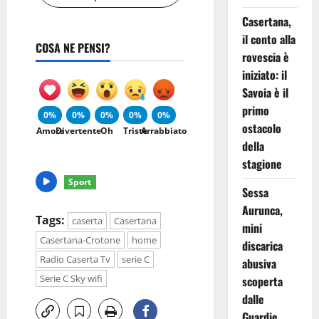
Casertana,
il conto alla
COSA NE PENSI?
rovescia è
iniziato: il
Savoia è il
primo
0%
0%
0%
0%
0%
ostacolo
Amore
Divertente
Oh
Triste
Arrabbiato
della
stagione
Sport
Sessa
Aurunca,
Tags:
caserta
Casertana
mini
Casertana-Crotone
home
discarica
Radio Caserta Tv
serie C
abusiva
Serie C Sky wifi
scoperta
dalle
Guardie