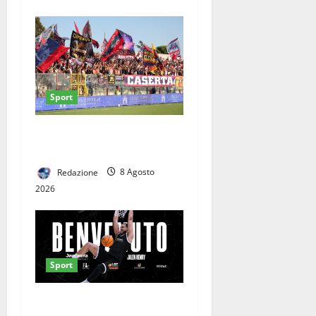
Sport
Casertana-Cassino, cambia
la data del test. Ecco quando
Redazione
8 Agosto
2026
Sport
Da miglior centro in