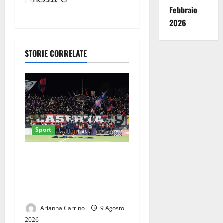
DI UNA
Febbraio
NOTTE DI
2026
MEZZA
ESTATE»
2026
STORIE CORRELATE
Sport
Casertana, il conto alla
rovescia è iniziato: il Savoia
è il primo ostacolo della
stagione
Arianna Carrino
9 Agosto
2026