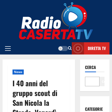
Vai
al
contenuto
DIRETTA TV
Menu
principale
CERCA
News
I 40 anni del
Cerca
gruppo scout di
San Nicola la
CATEGORIE