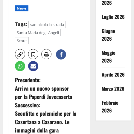
2026
News
Luglio 2026
Tags:
san nicola la strada
Giugno
Santa Maria degli Angeli
2026
Scout
Maggio
2026
Aprile 2026
N
Precedente:
Arriva un nuovo sponsor
Marzo 2026
a
per la Paperdì Juvecaserta
Febbraio
v
Successivo:
2026
Sconfitta e polemiche per la
i
Casertana a Casarano. Le
g
immagini della gara