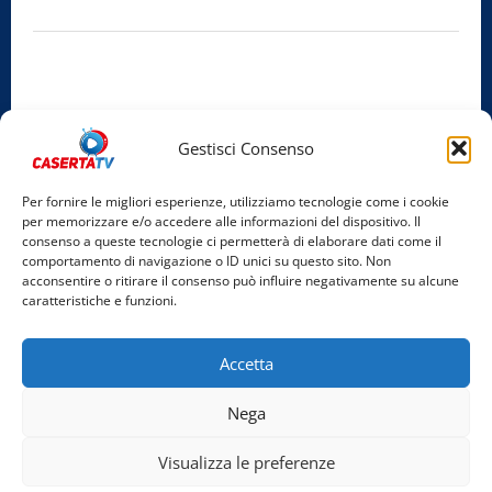
Iscrizione al ROC:
Aut. n. 794 del 14/02/2012
Privacy Policy
Cookie Policy
Gestisci Consenso
Facebook
Per fornire le migliori esperienze, utilizziamo tecnologie come i cookie
per memorizzare e/o accedere alle informazioni del dispositivo. Il
Instagram
consenso a queste tecnologie ci permetterà di elaborare dati come il
comportamento di navigazione o ID unici su questo sito. Non
YouTube
acconsentire o ritirare il consenso può influire negativamente su alcune
caratteristiche e funzioni.
Home
Chi Siamo
Redazione
Contatti
Partner
Accetta
Video
Rubriche
Nega
Facebook
Instagram
YouTube
Visualizza le preferenze
Copyright © 2026 Tutti i diritti riservati. | Realizzato