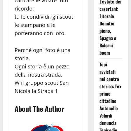
caricare le vostre foto
L’estate dei
ricordo:
casertani:
Litorale
tu le condividi, gli scout
Domitio
le stampano e le
pieno,
porteranno con loro.
Spagna e
Balcani
Perché ogni foto è una
boom
storia.
Topi
Ogni storia è un pezzo
avvistati
della nostra strada.
nel centro
W il gruppo scout San
storico: l’ex
Nicola la Strada 1
primo
cittadino
About The Author
Antonello
Velardi
denuncia
l’episodio