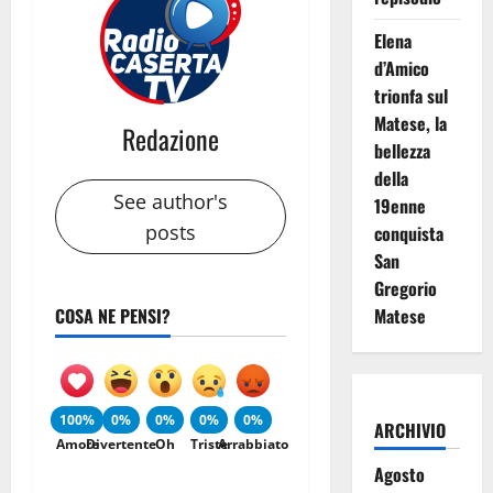
Elena
d’Amico
trionfa sul
Matese, la
Redazione
bellezza
della
See author's
19enne
posts
conquista
San
Gregorio
Matese
COSA NE PENSI?
100%
0%
0%
0%
0%
ARCHIVIO
Amore
Divertente
Oh
Triste
Arrabbiato
Agosto