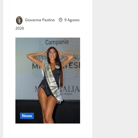
Litorale Domitio pieno,
Spagna e Balcani boom
Giovanna Paolino
9 Agosto
2026
News
Elena d’Amico trionfa sul