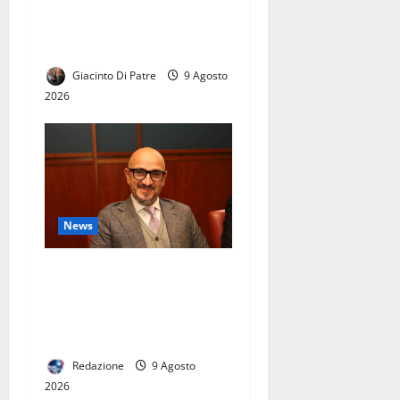
Matese, la bellezza della
19enne conquista San
Gregorio Matese
Giacinto Di Patre
9 Agosto
2026
News
SICUREZZA E CONTRATTI
COMUNALI, CHIESTE
GARANZIE AI COMMISSARI
SULLA RETE DRENANTE
Redazione
9 Agosto
2026