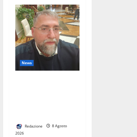
News
Sossio Fardello nella
Direzione Nazionale del PSI
Avanti: il riconoscimento di
un percorso costruito sul
lavoro, sul territorio e sulla
militanza
Redazione
8 Agosto
2026