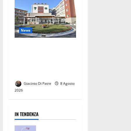
News
Pineta Grande, il lavoro del
Pronto Soccorso è stato
ripristinato: ora inizia la
fase del tavolo tecnico di
confronto
Giacinto Di Patre
8 Agosto
2026
IN TENDENZA
San Nicola la