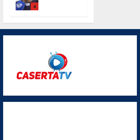
Maria Degli
Angeli le
4
parole di
don Antimo
Vigliotta
Radio Caserta TV
Editore:
SABATO NON SOLO SPORTIVO S.R.L.
Sede legale:
Via Cairoli, 19 – 81020 San Nicola la Strada (CE)
P.IVA / C.F.:
03728230610