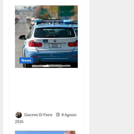
News
Spavento per un bambino
‘speciale’ di 5 anni che si
era perso in spiaggia, la
polizia lo ritrova dopo
un’ora
Giacinto Di Patre
8 Agosto
2026