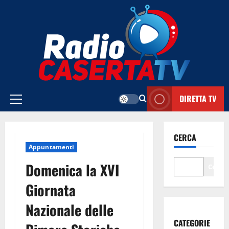
Vai
al
contenuto
DIRETTA TV
Menu
principale
CERCA
Appuntamenti
Domenica la XVI
Cerca
Giornata
Nazionale delle
CATEGORIE