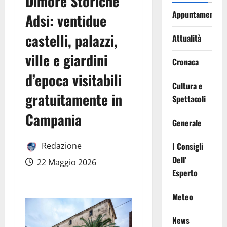
Dimore Storiche
Appuntamenti
Adsi: ventidue
castelli, palazzi,
Attualità
ville e giardini
Cronaca
d’epoca visitabili
Cultura e
gratuitamente in
Spettacoli
Campania
Generale
Redazione
I Consigli
Dell'
22 Maggio 2026
Esperto
Meteo
News