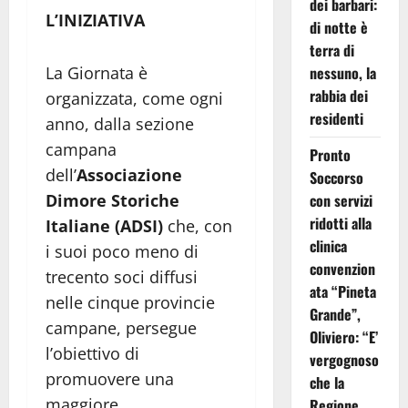
dei barbari:
L’INIZIATIVA
di notte è
terra di
La Giornata è
nessuno, la
rabbia dei
organizzata, come ogni
residenti
anno, dalla sezione
campana
Pronto
dell’
Associazione
Soccorso
Dimore Storiche
con servizi
ridotti alla
Italiane (ADSI)
che, con
clinica
i suoi poco meno di
convenzion
trecento soci diffusi
ata “Pineta
nelle cinque provincie
Grande”,
campane, persegue
Oliviero: “E’
l’obiettivo di
vergognoso
promuovere una
che la
maggiore
Regione