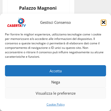
Palazzo Magnoni
Via Fratelli Magnoni,
Gestisci Consenso
Rutino
Per fornire le migliori esperienze, utilizziamo tecnologie come i cookie
per memorizzare e/o accedere alle informazioni del dispositivo. Il
Apertura: 10:00-13:00 /
consenso a queste tecnologie ci permetterà di elaborare dati come il
comportamento di navigazione o ID unici su questo sito. Non
15:00-19:00
acconsentire o ritirare il consenso può influire negativamente su alcune
caratteristiche e funzioni.
Palazzo Ricci
Accetta
Via Filippo Rizzi 22,
Nega
Ascea
Visualizza le preferenze
Visite guidate: 10:00-
Cookie Policy
10:30 / 15:00-15:30 /