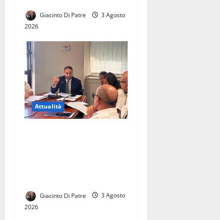
QUESTURA DI SALERNO
Giacinto Di Patre
3 Agosto
2026
Attualità
La città di Casal di Principe
avrà finalmente la sua
Biblioteca. Le parole di
Raffaele Aveta consigliere
regionale
Giacinto Di Patre
3 Agosto
2026