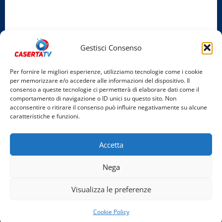
Privacy Policy
Cookie Policy
Gestisci Consenso
Facebook
Per fornire le migliori esperienze, utilizziamo tecnologie come i cookie
per memorizzare e/o accedere alle informazioni del dispositivo. Il
Instagram
consenso a queste tecnologie ci permetterà di elaborare dati come il
comportamento di navigazione o ID unici su questo sito. Non
YouTube
acconsentire o ritirare il consenso può influire negativamente su alcune
caratteristiche e funzioni.
Home
Chi Siamo
Redazione
Contatti
Partner
Accetta
Video
Rubriche
Nega
Facebook
Instagram
YouTube
Visualizza le preferenze
Copyright © 2026 Tutti i diritti riservati. | Realizzato
Cookie Policy
da Costantino Alfonso - Bigant Agency