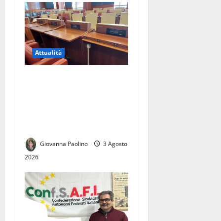
Attualità
Elezioni comunali di Caserta
2027: civismo, Campo Largo
e centrodestra, la sfida delle
candidature tra Roma e
Napoli
Giovanna Paolino
3 Agosto
2026