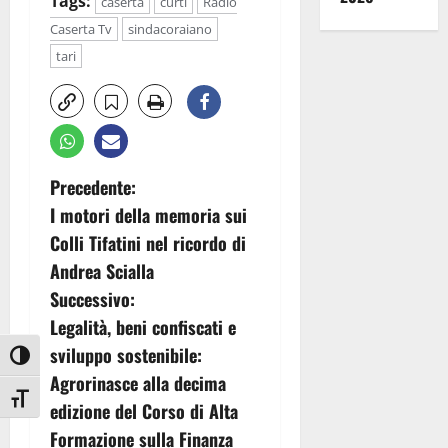
Tags:
caserta
curti
Radio
Caserta Tv
sindacoraiano
tari
N
Precedente:
I motori della memoria sui
a
Colli Tifatini nel ricordo di
v
Andrea Scialla
Successivo:
i
Legalità, beni confiscati e
g
sviluppo sostenibile:
Attiva/disattiva alto contrasto
Agrorinasce alla decima
a
Attiva/disattiva dimensione testo
edizione del Corso di Alta
z
Formazione sulla Finanza