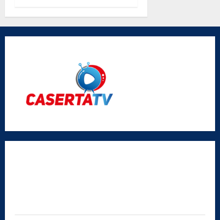
parole di
don Antimo
Vigliotta
Radio Caserta TV
Editore:
SABATO NON SOLO SPORTIVO S.R.L.
Sede legale:
Via Cairoli, 19 – 81020 San Nicola la Strada (CE)
P.IVA / C.F.:
03728230610
Iscrizione al ROC:
Aut. n. 794 del 14/02/2012