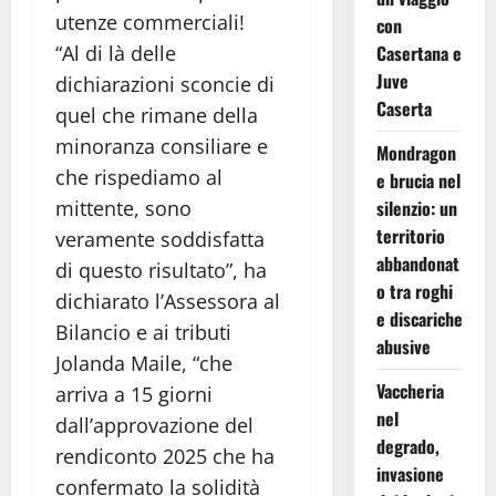
utenze commerciali!
con
“Al di là delle
Casertana e
Juve
dichiarazioni sconcie di
Caserta
quel che rimane della
minoranza consiliare e
Mondragon
che rispediamo al
e brucia nel
mittente, sono
silenzio: un
territorio
veramente soddisfatta
abbandonat
di questo risultato”, ha
o tra roghi
dichiarato l’Assessora al
e discariche
Bilancio e ai tributi
abusive
Jolanda Maile, “che
Vaccheria
arriva a 15 giorni
nel
dall’approvazione del
degrado,
rendiconto 2025 che ha
invasione
confermato la solidità