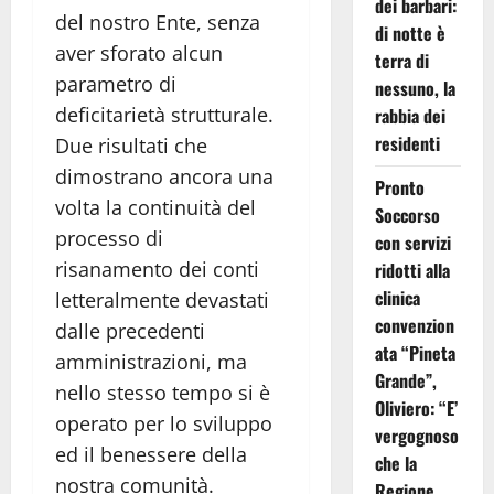
dei barbari:
del nostro Ente, senza
di notte è
aver sforato alcun
terra di
parametro di
nessuno, la
deficitarietà strutturale.
rabbia dei
residenti
Due risultati che
dimostrano ancora una
Pronto
volta la continuità del
Soccorso
processo di
con servizi
risanamento dei conti
ridotti alla
clinica
letteralmente devastati
convenzion
dalle precedenti
ata “Pineta
amministrazioni, ma
Grande”,
nello stesso tempo si è
Oliviero: “E’
operato per lo sviluppo
vergognoso
ed il benessere della
che la
nostra comunità.
Regione