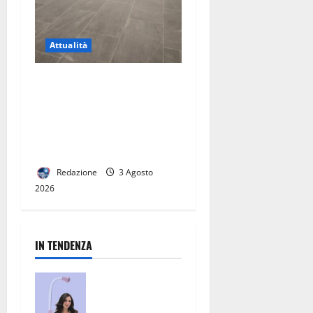
Attualità
Riapertura della stazione di
Caserta, una buona notizia
per la città. Ora serve un
vero hub del trasporto
pubblico
Redazione
3 Agosto
2026
IN TENDENZA
San Nicola la
Strada, un
punto di