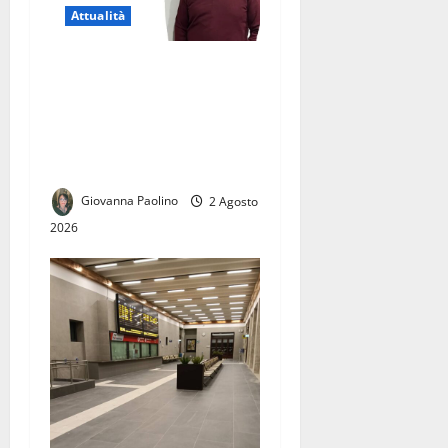
Attualità
Licenziamento illegittimo, il
Tribunale dà ragione a
Giuseppe Corbo.
Conf.S.A.F.I.: «Una vittoria
per tutti i lavoratori»
Giovanna Paolino
2 Agosto
2026