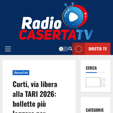
Vai
al
contenuto
DIRETTA TV
Menu
principale
CERCA
Attualità
Curti, via libera
Cerca
alla TARI 2026:
bollette più
CATEGORIE