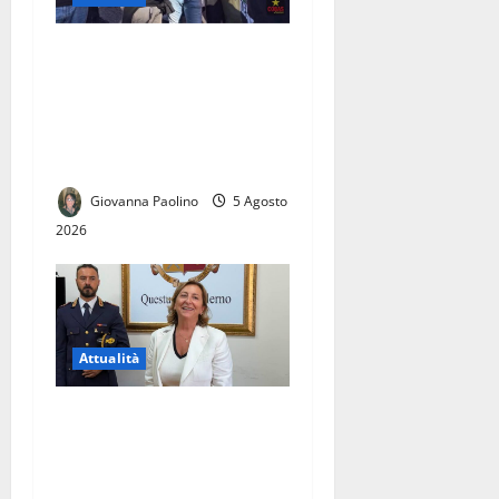
Carinaro, contestato per la
produttività, colpito da un
colpo di calore e licenziato
dopo la denuncia
sull’emergenza caldo
Giovanna Paolino
5 Agosto
2026
Attualità
SI E’ INSEDIATA OLIMPIA
ABBATE, PRIMA DONNA
ALLA GUIDA DELLA