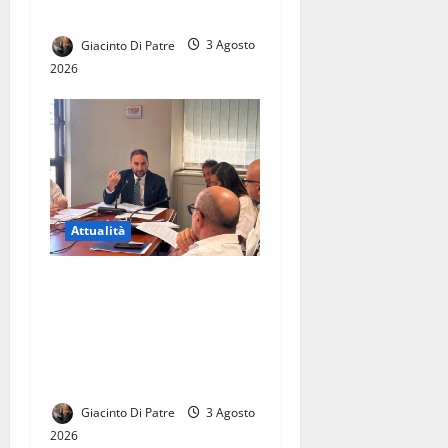
QUESTURA DI SALERNO
Giacinto Di Patre
3 Agosto
2026
Attualità
La città di Casal di Principe
avrà finalmente la sua
Biblioteca. Le parole di
Raffaele Aveta consigliere
regionale
Giacinto Di Patre
3 Agosto
2026