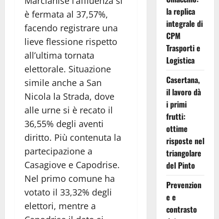
Marcianise l’affluenza si
la replica
è fermata al 37,57%,
integrale di
facendo registrare una
CPM
lieve flessione rispetto
Trasporti e
all’ultima tornata
Logistica
elettorale. Situazione
Casertana,
simile anche a San
il lavoro dà
Nicola la Strada, dove
i primi
alle urne si è recato il
frutti:
36,55% degli aventi
ottime
diritto. Più contenuta la
risposte nel
partecipazione a
triangolare
Casagiove e Capodrise.
del Pinto
Nel primo comune ha
Prevenzion
votato il 33,32% degli
e e
elettori, mentre a
contrasto