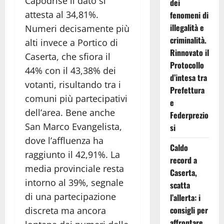
Capodrise il dato si
dei
attesta al 34,81%.
fenomeni di
illegalità e
Numeri decisamente più
criminalità.
alti invece a Portico di
Rinnovato il
Caserta, che sfiora il
Protocollo
44% con il 43,38% dei
d’intesa tra
votanti, risultando tra i
Prefettura
comuni più partecipativi
e
dell’area. Bene anche
Federprezio
San Marco Evangelista,
si
dove l’affluenza ha
Caldo
raggiunto il 42,91%. La
record a
media provinciale resta
Caserta,
intorno al 39%, segnale
scatta
di una partecipazione
l’allerta: i
consigli per
discreta ma ancora
affrontare