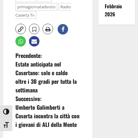
Febbraio
primagiornatadivoto
Radio
2026
Caserta Tv
N
Precedente:
Estate anticipata nel
a
Casertano: sole e caldo
v
oltre i 30 gradi per tutta la
settimana
i
Successivo:
g
Umberto Galimberti a
Attiva/disattiva alto contrasto
Caserta incontra la città con
a
i giovani di ALI della Mente
Attiva/disattiva dimensione testo
z