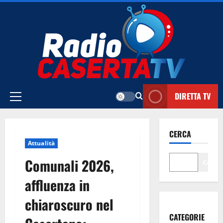
Vai
al
contenuto
DIRETTA TV
Menu
principale
CERCA
Attualità
Comunali 2026,
Cerca
affluenza in
chiaroscuro nel
CATEGORIE