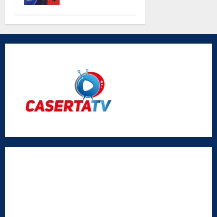
parole di
don Antimo
Vigliotta
Radio Caserta TV
Editore:
SABATO NON SOLO SPORTIVO S.R.L.
Sede legale:
Via Cairoli, 19 – 81020 San Nicola la Strada (CE)
P.IVA / C.F.:
03728230610
Iscrizione al ROC:
Aut. n. 794 del 14/02/2012