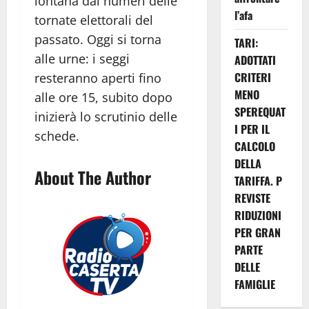
lontana dai numeri delle
l’afa
tornate elettorali del
passato. Oggi si torna
TARI:
alle urne: i seggi
ADOTTATI
CRITERI
resteranno aperti fino
MENO
alle ore 15, subito dopo
SPEREQUAT
inizierà lo scrutinio delle
I PER IL
schede.
CALCOLO
DELLA
About The Author
TARIFFA. P
REVISTE
RIDUZIONI
PER GRAN
PARTE
DELLE
FAMIGLIE