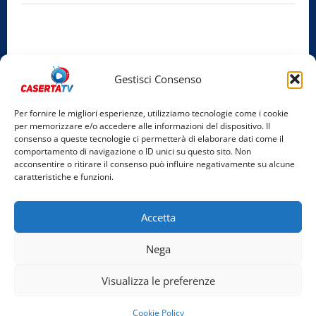
Privacy Policy
Cookie Policy
Gestisci Consenso
Facebook
Per fornire le migliori esperienze, utilizziamo tecnologie come i cookie
per memorizzare e/o accedere alle informazioni del dispositivo. Il
Instagram
consenso a queste tecnologie ci permetterà di elaborare dati come il
comportamento di navigazione o ID unici su questo sito. Non
YouTube
acconsentire o ritirare il consenso può influire negativamente su alcune
caratteristiche e funzioni.
Home
Chi Siamo
Redazione
Contatti
Partner
Accetta
Video
Rubriche
Nega
Facebook
Instagram
YouTube
Visualizza le preferenze
Copyright © 2026 Tutti i diritti riservati. | Realizzato
Cookie Policy
da Costantino Alfonso - Bigant Agency