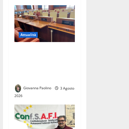
Attualità
Elezioni comunali di Caserta
2027: civismo, Campo Largo
e centrodestra, la sfida delle
candidature tra Roma e
Napoli
Giovanna Paolino
3 Agosto
2026