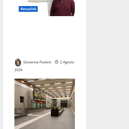
Attualità
Licenziamento illegittimo, il
Tribunale dà ragione a
Giuseppe Corbo.
Conf.S.A.F.I.: «Una vittoria
per tutti i lavoratori»
Giovanna Paolino
2 Agosto
2026