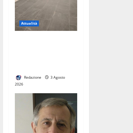
Attualità
Riapertura della stazione di
Caserta, una buona notizia
per la città. Ora serve un
vero hub del trasporto
pubblico
Redazione
3 Agosto
2026