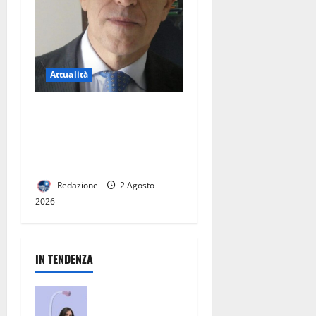
Attualità
Sanità ed Eccellenza nel
Casertano: il Percorso del
Dottor Eduardo Giordano
alla Guida del Distretto 23
Redazione
2 Agosto
2026
IN TENDENZA
San Nicola la
Strada, un