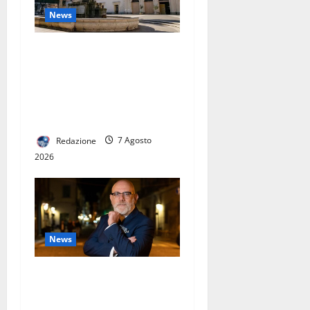
News
CONTERRANEO HOTEL A
MARCIANISE: NASCE UN
NUOVO PUNTO DI
RIFERIMENTO
DELL’OSPITALITÀ CAMPANA
Redazione
7 Agosto
2026
News
GUERRIERO LANCIA IL
PROGRAMMA “ANTI-FUFFA”: