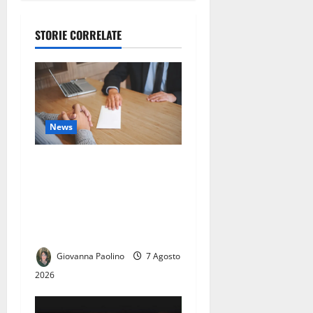
nto tra due
gruppi di
STORIE CORRELATE
ragazzi:
spuntano le
spranghe
News
Ritorniamo sulla vicenda
del lavoratore Luigi
Chiacchio: la replica
integrale di CPM Trasporti e
Logistica
Giovanna Paolino
7 Agosto
2026