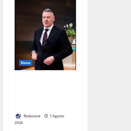
News
Prevenzione e contrasto dei
fenomeni di illegalità e
criminalità. Rinnovato il
Protocollo d’intesa tra
Prefettura e Federpreziosi
Redazione
7 Agosto
2026