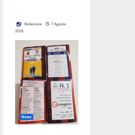
“NON VI RACCONTO QUELLO
CHE NON POSSO FARE. VI
DICO COSA FARÒ DAVVERO”
Redazione
7 Agosto
2026
News
Pronto il calendario della