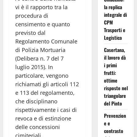
la replica
vi è il rapporto tra la
integrale di
procedura di
CPM
censimento e quanto
Trasporti e
previsto dal
Logistica
Regolamento Comunale
Casertana,
di Polizia Mortuaria
il lavoro dà
(Delibera n. 7 del 7
i primi
luglio 2015). In
frutti:
particolare, vengono
ottime
richiamati gli articoli 112
risposte nel
e 113 del regolamento,
triangolare
che disciplinano
del Pinto
rispettivamente i casi di
Prevenzion
revoca e di estinzione
e e
delle concessioni
contrasto
cimiteriali.