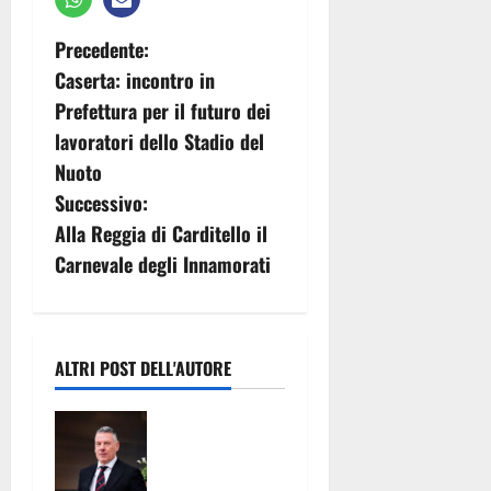
N
Precedente:
Caserta: incontro in
a
Prefettura per il futuro dei
v
lavoratori dello Stadio del
Nuoto
i
Successivo:
g
Alla Reggia di Carditello il
Carnevale degli Innamorati
a
z
i
ALTRI POST DELL'AUTORE
o
Prevenzione
e contrasto
n
dei