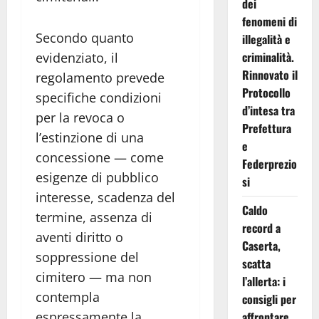
dei
fenomeni di
Secondo quanto
illegalità e
criminalità.
evidenziato, il
Rinnovato il
regolamento prevede
Protocollo
specifiche condizioni
d’intesa tra
per la revoca o
Prefettura
l’estinzione di una
e
concessione — come
Federprezio
esigenze di pubblico
si
interesse, scadenza del
Caldo
termine, assenza di
record a
aventi diritto o
Caserta,
soppressione del
scatta
cimitero — ma non
l’allerta: i
contempla
consigli per
affrontare
espressamente la