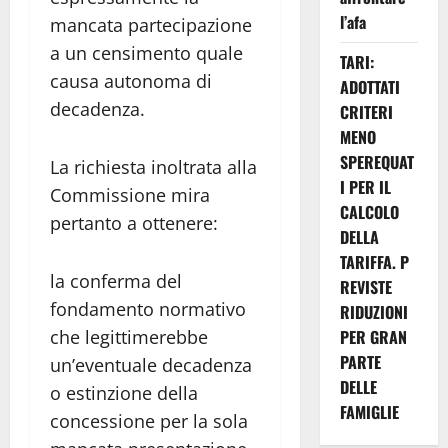
l’afa
mancata partecipazione
a un censimento quale
TARI:
causa autonoma di
ADOTTATI
decadenza.
CRITERI
MENO
SPEREQUAT
La richiesta inoltrata alla
I PER IL
Commissione mira
CALCOLO
pertanto a ottenere:
DELLA
TARIFFA. P
la conferma del
REVISTE
fondamento normativo
RIDUZIONI
PER GRAN
che legittimerebbe
PARTE
un’eventuale decadenza
DELLE
o estinzione della
FAMIGLIE
concessione per la sola