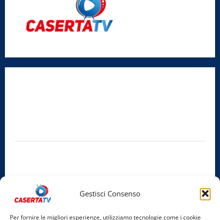
Radio Caserta TV
Editore:
SABATO NON SOLO SPORTIVO S.R.L.
Sede legale:
Via Cairoli, 19 – 81020 San Nicola la Strada (CE)
P.IVA / C.F.:
03728230610
Iscrizione al ROC:
Aut. n. 794 del 14/02/2012
Privacy Policy
Cookie Policy
Gestisci Consenso
Facebook
Per fornire le migliori esperienze, utilizziamo tecnologie come i cookie