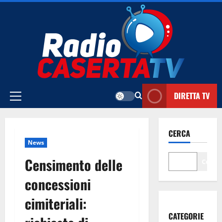
Vai
al
contenuto
DIRETTA TV
Menu
principale
CERCA
News
Censimento delle
Cerca
concessioni
cimiteriali:
CATEGORIE