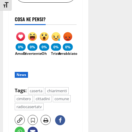
Attiva/disattiva dimensione testo
COSA NE PENSI?
0%
0%
0%
0%
0%
Amore
Divertente
Oh
Triste
Arrabbiato
News
Tags:
caserta
chiarimenti
cimitero
cittadini
comune
radiocasertatv