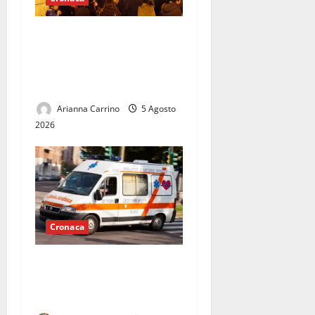
Le piazze dimenticate di
Caserta: tra movida,
degrado e sicurezza, il
centro chiede risposte
Arianna Carrino
5 Agosto
2026
Cronaca
Dramma a San Prisco:
muore un 55enne sul
pianerottolo di casa.