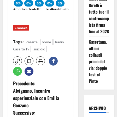
0%
0%
0%
0%
0%
Girelli è
Amore
Divertente
Oh
Triste
Arrabbiato
tutto tuo: il
centrocamp
ista firma
Cronaca
fino al 2028
Casertana,
Tags:
caserta
home
Radio
ultimi
Caserta Tv
suicidio
collaudi
prima del
via: doppio
test al
Pinto
N
Precedente:
Alvignano, Incontro
a
esperienziale con Emilia
v
Genzano
ARCHIVIO
Successivo: