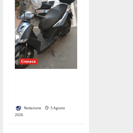
Cronaca
Ruba una moto
parcheggiata in strada,
bloccato e arrestato dalla
Polizia
Redazione
5 Agosto
2026