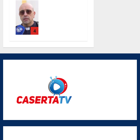
Completati i
lavori alla
chiesa Santa
Maria Degli
Angeli le
4
parole di
don Antimo
Vigliotta