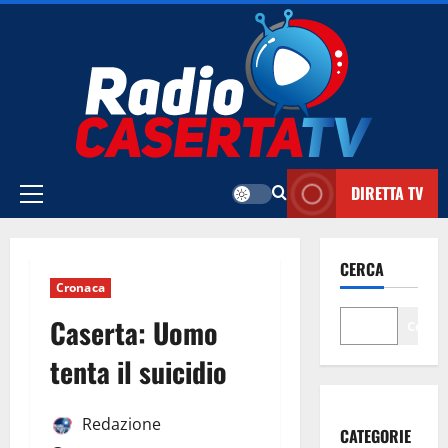
Vai
al
contenuto
DIRETTA TV
Menu
principale
CERCA
Cronaca
Caserta: Uomo
Cerca
tenta il suicidio
Redazione
CATEGORIE