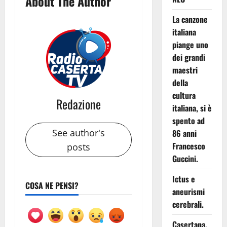
About The Author
La canzone
italiana
piange uno
dei grandi
maestri
della
cultura
Redazione
italiana, si è
spento ad
See author's
86 anni
Francesco
posts
Guccini.
Ictus e
COSA NE PENSI?
aneurismi
cerebrali.
Casertana,