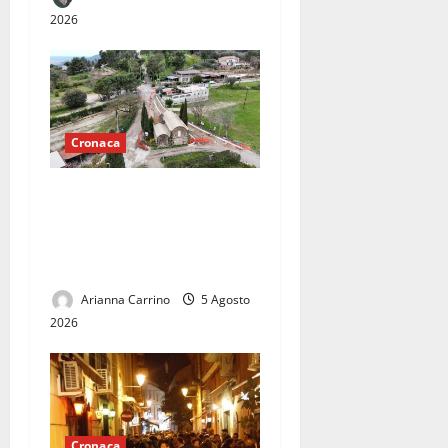
2026
Cronaca
Turisti tra transenne e
disagi: Casertavecchia
aspetta ancora la fine dei
lavori a Largo San Rocco
Arianna Carrino
5 Agosto
2026
Cronaca