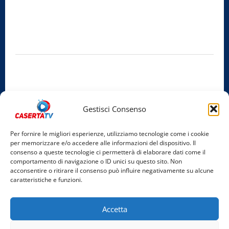
Radio Caserta TV
Editore:
SABATO NON SOLO SPORTIVO S.R.L.
Sede legale:
Via Cairoli, 19 – 81020 San Nicola la Strada (CE)
P.IVA / C.F.:
03728230610
Iscrizione al ROC:
Aut. n. 794 del 14/02/2012
Privacy Policy
Cookie Policy
Gestisci Consenso
Facebook
Per fornire le migliori esperienze, utilizziamo tecnologie come i cookie
per memorizzare e/o accedere alle informazioni del dispositivo. Il
Instagram
consenso a queste tecnologie ci permetterà di elaborare dati come il
comportamento di navigazione o ID unici su questo sito. Non
YouTube
acconsentire o ritirare il consenso può influire negativamente su alcune
caratteristiche e funzioni.
Home
Chi Siamo
Redazione
Contatti
Partner
Accetta
Video
Rubriche