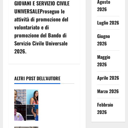
i
Agosto
GIOVANI E SERVIZIO CIVILE
2026
g
UNIVERSALEProseguo le
attività di promozione del
a
Luglio 2026
volontariato e di
z
promozione del Bando di
Giugno
Servizio Civile Universale
2026
i
2026.
Maggio
o
2026
n
Aprile 2026
ALTRI POST DELL'AUTORE
e
Marzo 2026
CINQUE
a
CASERTANI
Febbraio
AI GIOCHI
r
DEL
2026
t
MEDITERRAN
EO