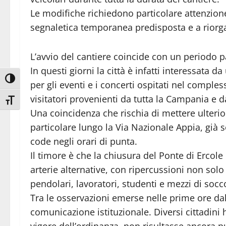
Le modifiche richiedono particolare attenzione
segnaletica temporanea predisposta e a riorga
L’avvio del cantiere coincide con un periodo p
In questi giorni la città è infatti interessata 
Attiva/disattiva alto contrasto
per gli eventi e i concerti ospitati nel comple
visitatori provenienti da tutta la Campania e da
Attiva/disattiva dimensione testo
Una coincidenza che rischia di mettere ulterior
particolare lungo la Via Nazionale Appia, già
code negli orari di punta.
Il timore è che la chiusura del Ponte di Erco
arterie alternative, con ripercussioni non solo
pendolari, lavoratori, studenti e mezzi di socc
Tra le osservazioni emerse nelle prime ore dall
comunicazione istituzionale. Diversi cittadin
vigore dell’ordinanza, non risultasse ancora p