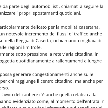
 da parte degli automobilisti, chiamati a seguire la
nizzare i propri spostamenti quotidiani.
articolarmente delicato per la mobilità casertana.
da un notevole incremento dei flussi di traffico anche
sso della Reggia di Caserta, richiamando migliaia di
lle regioni limitrofe.
mente sotto pressione la rete viaria cittadina, in
 soggetta quotidianamente a rallentamenti e lunghe
le possa generare congestionamenti anche sulle
 per chi raggiunge il centro cittadino, ma anche per
orso.
’avvio del cantiere c’è anche quella relativa alla
i hanno evidenziato come, al momento dell’entrata in
ubblicato alcun avviso informativo sui canali social