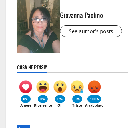
Giovanna Paolino
See author's posts
COSA NE PENSI?
0%
0%
0%
0%
100%
Amore
Divertente
Oh
Triste
Arrabbiato