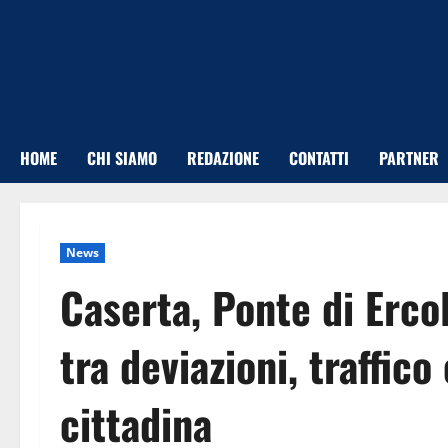
Vai
al
contenuto
HOME
CHI SIAMO
REDAZIONE
CONTATTI
PARTNER
News
Caserta, Ponte di Ercol
tra deviazioni, traffico
cittadina