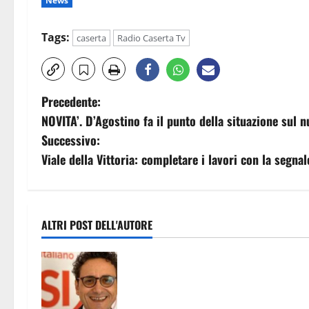
News
Tags:
caserta
Radio Caserta Tv
N
Precedente:
NOVITA’. D’Agostino fa il punto della situazione sul 
a
Successivo:
v
Viale della Vittoria: completare i lavori con la segnal
i
g
ALTRI POST DELL'AUTORE
a
Amministrative 2027, a Caserta
z
prende forma l’area moderata: Psi,
civici e riformisti guardano al nuov
i