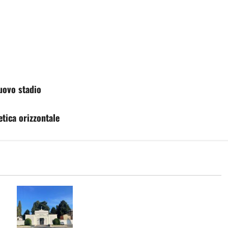
nuovo stadio
etica orizzontale
Forno crematorio a Casapulla, cresce
la protesta: cittadini e opposizione
o
chiedono chiarezza sul progetto