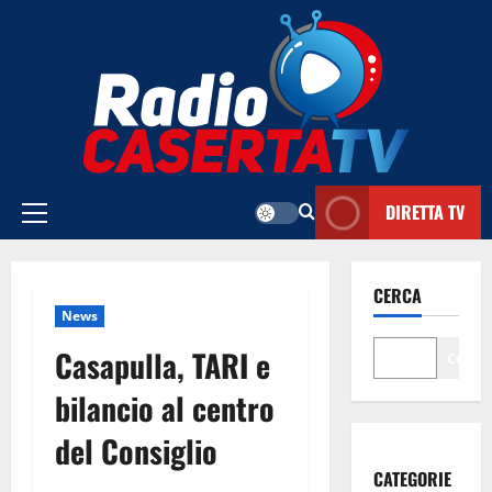
Vai
al
contenuto
DIRETTA TV
Menu
principale
CERCA
News
Casapulla, TARI e
Cerca
bilancio al centro
del Consiglio
CATEGORIE