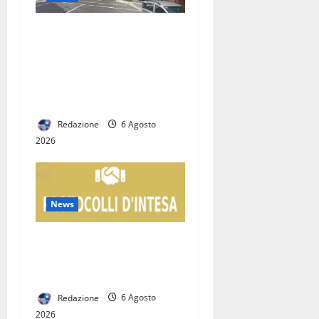
San Nicola la Strada,
insediate le Commissioni
consiliari permanenti: al via
la nuova fase del Consiglio
comunale
Redazione
6 Agosto
2026
News
Protezione Civile, Casapulla
unisce le forze: firmato il
Protocollo d’Intesa
Redazione
6 Agosto
2026