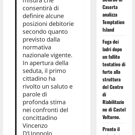
misura che
Caserta
consentirà di
analizza
definire alcune
Temptation
posizioni debitorie
Island
secondo quanto
previsto dalla
Fuga dei
normativa
ladri dopo
nazionale vigente.
un fallito
In apertura della
tentativo di
seduta, il primo
furto alla
cittadino ha
struttura
rivolto un saluto e
del Centro
parole di
di
profonda stima
Riabilitazio
nei confronti del
ne di Castel
Volturno.
concittadino
Vincenzo
Pronto il
D’Uonnolo,