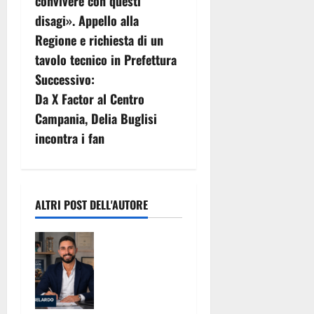
convivere con questi
g
disagi». Appello alla
Regione e richiesta di un
a
tavolo tecnico in Prefettura
z
Successivo:
Da X Factor al Centro
i
Campania, Delia Buglisi
o
incontra i fan
n
e
ALTRI POST DELL'AUTORE
a
Filippo
r
Bisciglia e il
Falò: Lo
t
Psicologo
Claudio