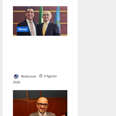
News
Dimensionamento
scolastico 2027-2028, la
Provincia avvia il percorso
per la rete scolastica e
l’offerta formativa
Redazione
6 Agosto
2026