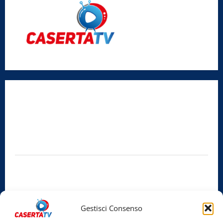
Radio Caserta TV
Editore:
SABATO NON SOLO SPORTIVO S.R.L.
Sede legale:
Via Cairoli, 19 – 81020 San Nicola la Strada (CE)
P.IVA / C.F.:
03728230610
Iscrizione al ROC:
Aut. n. 794 del 14/02/2012
Privacy Policy
Cookie Policy
Gestisci Consenso