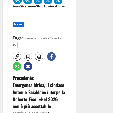
0%
0%
0%
0%
0%
Amore
Divertente
Oh
Triste
Arrabbiato
News
Tags:
caserta
Radio Caserta
Tv
N
Precedente:
Emergenza idrica, il sindaco
a
Antonio Scialdone interpella
v
Roberto Fico: «Nel 2026
non è più accettabile
i