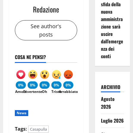
sfida della
Redazione
nuova
amministra
See author's
zione sarà
uscire
posts
dall’emerge
nza dei
conti
COSA NE PENSI?
0%
0%
0%
0%
0%
ARCHIVIO
Amore
Divertente
Oh
Triste
Arrabbiato
Agosto
2026
News
Luglio 2026
Tags:
Casapulla