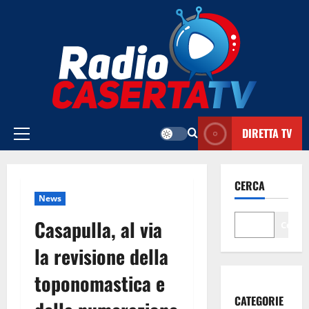
Vai
al
contenuto
DIRETTA TV
Menu
principale
CERCA
News
Casapulla, al via
Cerca
la revisione della
toponomastica e
CATEGORIE