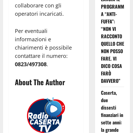
collaborare con gli
PROGRAMM
operatori incaricati.
A “ANTI-
FUFFA”:
“NON VI
Per eventuali
RACCONTO
informazioni e
QUELLO CHE
chiarimenti è possibile
NON POSSO
contattare il numero:
FARE. VI
0823/497308
.
DICO COSA
FARÒ
About The Author
DAVVERO”
Caserta,
due
dissesti
finanziari in
sette anni:
la grande