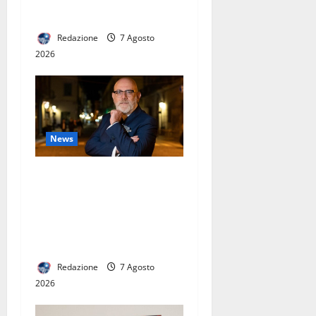
DELL’OSPITALITÀ CAMPANA
Redazione
7 Agosto
2026
News
GUERRIERO LANCIA IL
PROGRAMMA “ANTI-FUFFA”:
“NON VI RACCONTO QUELLO
CHE NON POSSO FARE. VI
DICO COSA FARÒ DAVVERO”
Redazione
7 Agosto
2026