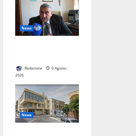
News
L’ASL CASERTA PORTA
L’EMODIALISI A CASA. IN
ITALIA SOLO 60 PAZIENTI
Redazione
6 Agosto
2026
News
San Nicola la Strada,