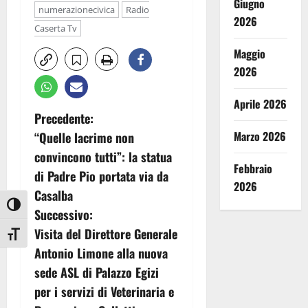
Giugno
numerazionecivica
Radio
2026
Caserta Tv
Maggio
2026
Aprile 2026
N
Precedente:
Marzo 2026
“Quelle lacrime non
a
convincono tutti”: la statua
Febbraio
v
di Padre Pio portata via da
2026
Casalba
i
Attiva/disattiva alto contrasto
Successivo:
g
Visita del Direttore Generale
Attiva/disattiva dimensione testo
Antonio Limone alla nuova
a
sede ASL di Palazzo Egizi
z
per i servizi di Veterinaria e