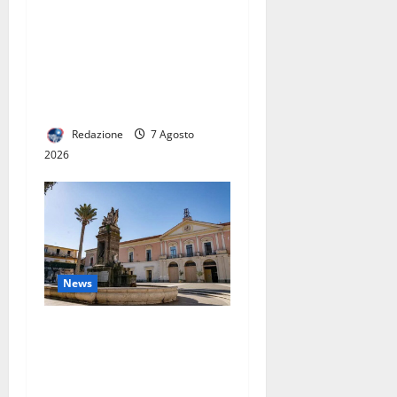
MENO SPEREQUATI PER IL
CALCOLO DELLA
TARIFFA. PREVISTE
RIDUZIONI PER GRAN PARTE
DELLE FAMIGLIE
Redazione
7 Agosto
2026
News
CONTERRANEO HOTEL A
MARCIANISE: NASCE UN
NUOVO PUNTO DI
RIFERIMENTO