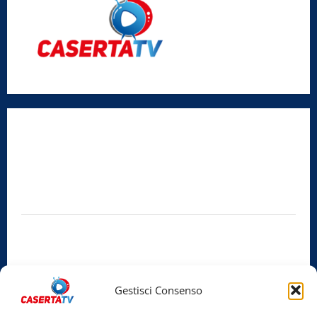
Radio Caserta TV
Editore:
SABATO NON SOLO SPORTIVO S.R.L.
Sede legale:
Via Cairoli, 19 – 81020 San Nicola la Strada (CE)
P.IVA / C.F.:
03728230610
Iscrizione al ROC:
Aut. n. 794 del 14/02/2012
Privacy Policy
Cookie Policy
Gestisci Consenso
Facebook