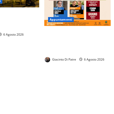
i
zionale «Enrico
Appuntamenti
gato al 17 agosto il
invio delle domande
RESPIRARTI presenta la Stagione
6 Agosto 2026
Teatrale 2026/2027. Ricco
cartellone con tanti spettacoli in
programma.
Giacinto Di Patre
6 Agosto 2026