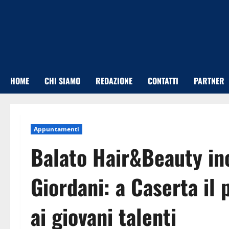
Vai
al
contenuto
HOME
CHI SIAMO
REDAZIONE
CONTATTI
PARTNER
Appuntamenti
Balato Hair&Beauty inc
Giordani: a Caserta il
ai giovani talenti