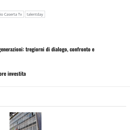
io Caserta Tv
talentday
 generazioni: tregiorni di dialogo, confronto e
re investita
ni
TARI: ADOTTATI CRITERI MENO
o
SPEREQUATI PER IL CALCOLO DELLA