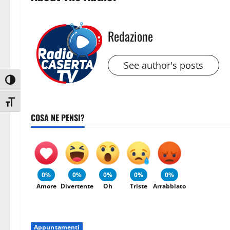
Redazione
See author's posts
Attiva/disattiva alto contrasto
Attiva/disattiva dimensione testo
COSA NE PENSI?
0%
0%
0%
0%
0%
Amore
Divertente
Oh
Triste
Arrabbiato
Appuntamenti