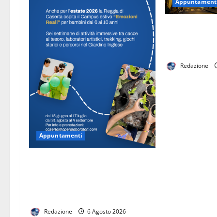
o
Appuntament
Premio Interna
Caruso»: proro
termine per l’
Redazione
Appuntamenti
Anche per l’estate 2026 la Reggia
di Caserta ospita il campus estivo
Emozioni Reali per i bambini dai 6
ai 10 anni
Redazione
6 Agosto 2026