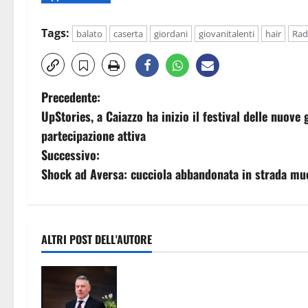
Tags:
balato
caserta
giordani
giovanitalenti
hair
Rad
N
Precedente:
UpStories, a Caiazzo ha inizio il festival delle nuove
a
partecipazione attiva
v
Successivo:
Shock ad Aversa: cucciola abbandonata in strada muo
i
g
a
ALTRI POST DELL'AUTORE
z
Prevenzione e contrasto dei fenome
di illegalità e criminalità. Rinnovat
i