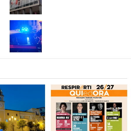
 e
TARIFFA. PREVISTE RIDUZIONI PER
GRAN PARTE DELLE FAMIGLIE
E:
Scoppia rissa al quadrivio di Curti,
scene da combattimento tra due
gruppi di ragazzi: spuntano le
spranghe