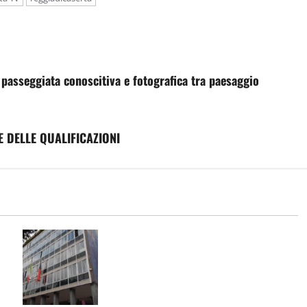
 passeggiata conoscitiva e fotografica tra paesaggio
 DELLE QUALIFICAZIONI
ni
TARI: ADOTTATI CRITERI MENO
o
SPEREQUATI PER IL CALCOLO DELLA
 e
TARIFFA. PREVISTE RIDUZIONI PER
GRAN PARTE DELLE FAMIGLIE