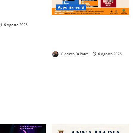
zionale «Enrico
Appuntamenti
gato al 17 agosto il
invio delle domande
RESPIRARTI presenta la Stagione
6 Agosto 2026
Teatrale 2026/2027. Ricco
cartellone con tanti spettacoli in
programma.
Giacinto Di Patre
6 Agosto 2026