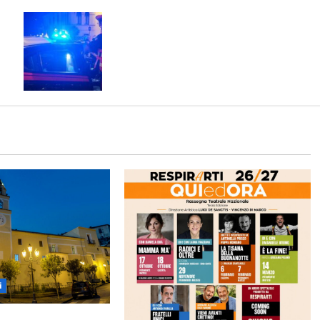
E:
Scoppia rissa al quadrivio di Curti,
scene da combattimento tra due
gruppi di ragazzi: spuntano le
spranghe
i