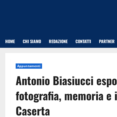
Vai
al
contenuto
HOME
CHI SIAMO
REDAZIONE
CONTATTI
PARTNER
Appuntamenti
Antonio Biasiucci espo
fotografia, memoria e i
Caserta