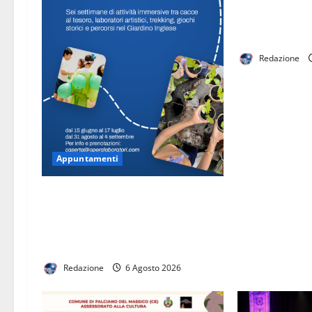
Premio Interna
Caruso»: proro
termine per l’
Redazione
Appuntamenti
Anche per l’estate 2026 la Reggia
di Caserta ospita il campus estivo
Emozioni Reali per i bambini dai 6
ai 10 anni
Redazione
6 Agosto 2026