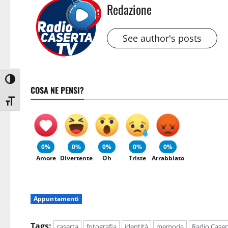
Redazione
See author's posts
Attiva/disattiva alto contrasto
COSA NE PENSI?
Attiva/disattiva dimensione testo
0%
0%
0%
0%
0%
Amore
Divertente
Oh
Triste
Arrabbiato
Appuntamenti
Tags:
caserta
fotografia
identità
memoria
Radio Caser