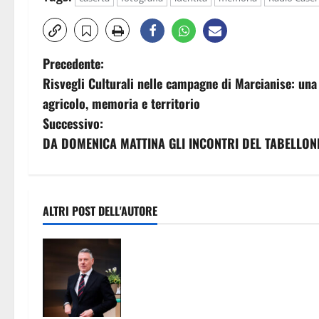
N
Precedente:
Risvegli Culturali nelle campagne di Marcianise: una
a
agricolo, memoria e territorio
v
Successivo:
DA DOMENICA MATTINA GLI INCONTRI DEL TABELLONE
i
g
a
ALTRI POST DELL'AUTORE
z
Prevenzione e contrasto dei fenome
di illegalità e criminalità. Rinnovat
i
il Protocollo d’intesa tra Prefettura
o
Federpreziosi