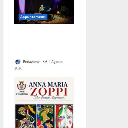
Appuntamenti
LE DIECI CANTAUTRICI IN
FINALE AL 22° PREMIO
BIANCA D’APONTE, DAL
ROCK AL FOLK
Redazione
4 Agosto
2026