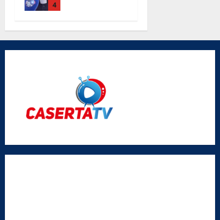
Angeli le
4
parole di
don Antimo
Vigliotta
Radio Caserta TV
Editore:
SABATO NON SOLO SPORTIVO S.R.L.
Sede legale:
Via Cairoli, 19 – 81020 San Nicola la Strada (CE)
P.IVA / C.F.:
03728230610
Iscrizione al ROC:
Aut. n. 794 del 14/02/2012