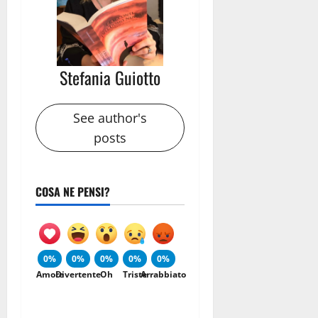
Stefania Guiotto
See author's
posts
COSA NE PENSI?
0%
0%
0%
0%
0%
Amore
Divertente
Oh
Triste
Arrabbiato