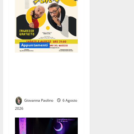
Appuntamenti
Falciano del Massico, la
comicità di Enzo & Sal per la
V edizione di FalcianoTeatro:
l’8 agosto in scena “Sketch
Life”, ingresso gratuito
Giovanna Paolino
6 Agosto
2026