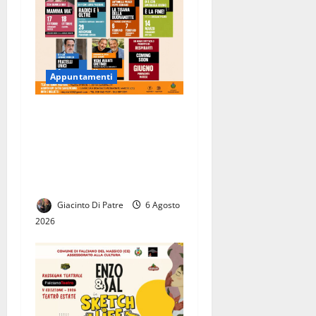
Appuntamenti
RESPIRARTI presenta la
Stagione Teatrale
2026/2027. Ricco
cartellone con tanti
spettacoli in programma.
Giacinto Di Patre
6 Agosto
2026