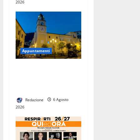
2026
Appuntamenti
Premio Internazionale
«Enrico Caruso»: prorogato
al 17 agosto il termine per
l’invio delle domande
Redazione
6 Agosto
2026