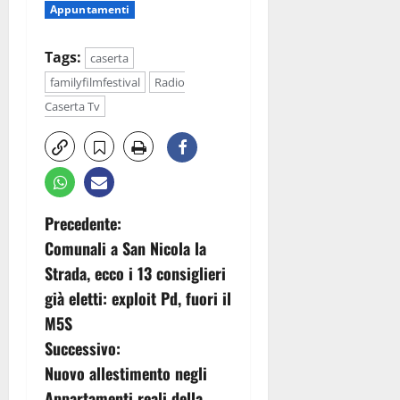
Appuntamenti
Tags:
caserta
familyfilmfestival
Radio
Caserta Tv
N
Precedente:
Comunali a San Nicola la
a
Strada, ecco i 13 consiglieri
v
già eletti: exploit Pd, fuori il
M5S
i
Successivo:
g
Nuovo allestimento negli
Appartamenti reali della