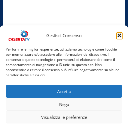
Privacy Policy
Cookie Policy
Gestisci Consenso
Facebook
Per fornire le migliori esperienze, utilizziamo tecnologie come i cookie
per memorizzare e/o accedere alle informazioni del dispositivo. Il
Instagram
consenso a queste tecnologie ci permetterà di elaborare dati come il
comportamento di navigazione o ID unici su questo sito. Non
YouTube
acconsentire o ritirare il consenso può influire negativamente su alcune
caratteristiche e funzioni.
Home
Chi Siamo
Redazione
Contatti
Partner
Accetta
Video
Rubriche
Nega
Facebook
Instagram
YouTube
Visualizza le preferenze
Copyright © 2026 Tutti i diritti riservati. | Realizzato