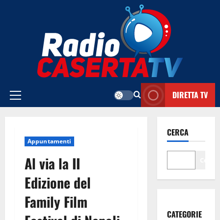
Vai
al
contenuto
DIRETTA TV
Menu
principale
CERCA
Appuntamenti
Al via la II
Cerca
Edizione del
Family Film
CATEGORIE