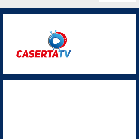
Radio Caserta TV
Editore:
SABATO NON SOLO SPORTIVO S.R.L.
Sede legale:
Via Cairoli, 19 – 81020 San Nicola la Strada (CE)
P.IVA / C.F.:
03728230610
Iscrizione al ROC:
Aut. n. 794 del 14/02/2012
Privacy Policy
Cookie Policy