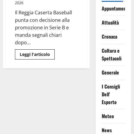
2026
Appuntamenti
Il Reggia Caserta Baseball
punta con decisione alla
Attualità
promozione in Serie B e
manda segnali chiari
Cronaca
dopo...
Cultura e
Leggi
Leggi l'articolo
Spettacoli
di
più
su
VIDEO.
Generale
Reggia
Caserta
Baseball
I Consigli
sogna
in
Dell'
grande:
vittoria
Esperto
show
a
Foggia
Meteo
e
sfida
decisiva
con
News
Bari