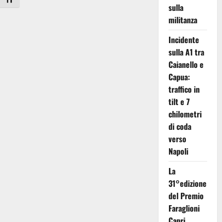
Attiva/disattiva dimensione testo
sulla
militanza
Incidente
sulla A1 tra
Caianello e
Capua:
traffico in
tilt e 7
chilometri
di coda
verso
Napoli
La
31°edizione
del Premio
Faraglioni
Capri